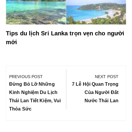
Tips du lịch Sri Lanka trọn vẹn cho người
mới
Điều
hướng
PREVIOUS POST
NEXT POST
bài
Previous
Next
Đừng Bỏ Lỡ Những
7 Lễ Hội Quan Trọng
viết
Post:
Post:
Kinh Nghiệm Du Lịch
Của Người Đất
Thái Lan Tiết Kiệm, Vui
Nước Thái Lan
Thỏa Sức