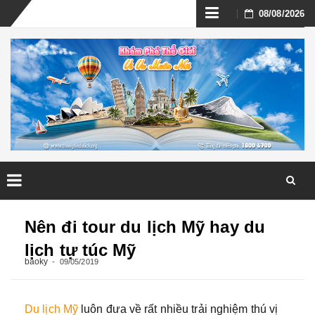
Skip
08/08/2026
to
content
Skip
to
Nên đi tour du lịch Mỹ hay du
content
lịch tự túc Mỹ
baoky
09/05/2019
Du lịch Mỹ
luôn đưa về rất nhiều trải nghiệm thú vị