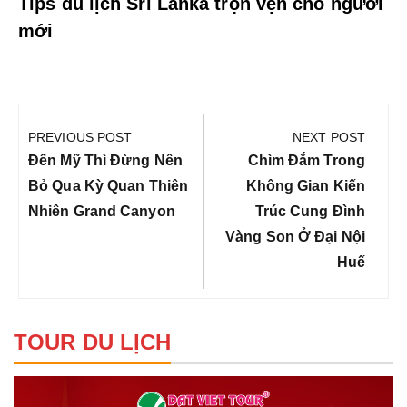
Tips du lịch Sri Lanka trọn vẹn cho người
mới
Điều
hướng
PREVIOUS POST
NEXT POST
bài
Previous
Next
Đến Mỹ Thì Đừng Nên
Chìm Đắm Trong
viết
Post:
Post:
Bỏ Qua Kỳ Quan Thiên
Không Gian Kiến
Nhiên Grand Canyon
Trúc Cung Đình
Vàng Son Ở Đại Nội
Huế
TOUR DU LỊCH