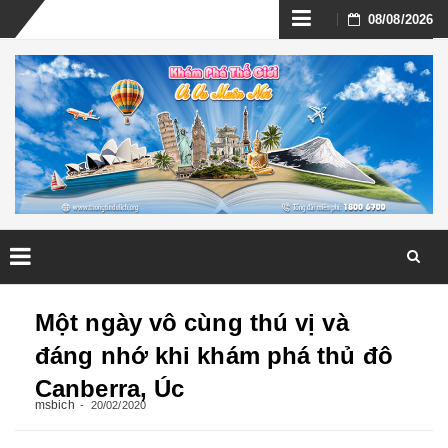
Skip
08/08/2026
to
content
Skip
to
Một ngày vô cùng thú vị và
content
đáng nhớ khi khám phá thủ đô
Canberra, Úc
msbich
20/02/2020