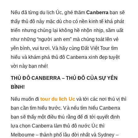
Nếu đã từng du lịch Úc, ghé thăm
Canberra
bạn sẽ
thấy thủ đô này mặc dù cho có nền kinh tế khá phát
triển nhưng chúng lại không hề nhộn nhịp, sầm uất
như những “người anh em” mà chúng toát lên vẻ
yên bình, vui tươi. Và hãy cùng Đất Việt Tour tìm
hiểu và khám phá thủ đô Canberra xinh đẹp tuyệt
vời này bạn nhé!
THỦ ĐÔ CANBERRA – THỦ ĐÔ CỦA SỰ YÊN
BÌNH!
Nếu muốn đi
tour du lich Uc
và tới các nơi thú vị thì
bạn cần tìm hiểu trước. Và nếu tìm hiểu Canberra
bạn sẽ thấy một điều thú rằng để đi tới quyết định
lựa chọn Canberra làm thủ đô nước Úc thì
Melbourne – thành phố lâu đời nhất và Sydney –