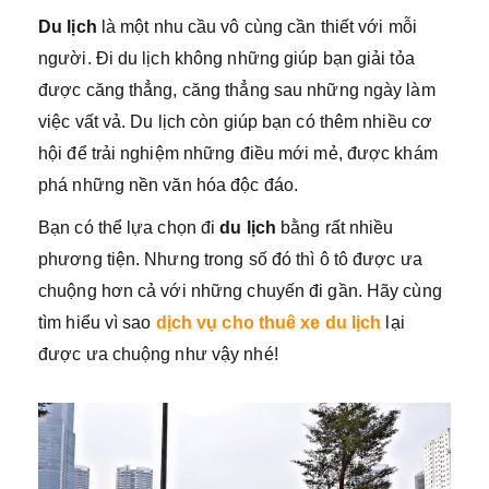
Du lịch
là một nhu cầu vô cùng cần thiết với mỗi
người. Đi du lịch không những giúp bạn giải tỏa
được căng thẳng, căng thẳng sau những ngày làm
việc vất vả. Du lịch còn giúp bạn có thêm nhiều cơ
hội để trải nghiệm những điều mới mẻ, được khám
phá những nền văn hóa độc đáo.
Bạn có thể lựa chọn đi
du lịch
bằng rất nhiều
phương tiện. Nhưng trong số đó thì ô tô được ưa
chuộng hơn cả với những chuyến đi gần. Hãy cùng
tìm hiểu vì sao
dịch vụ cho thuê xe du lịch
lại
được ưa chuộng như vậy nhé!