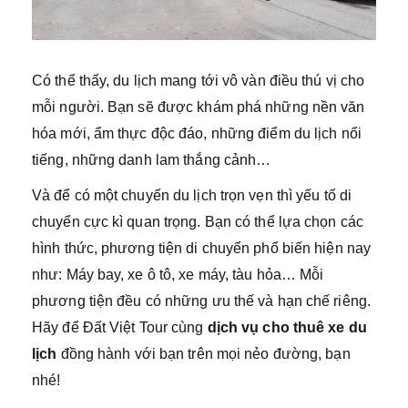
Có thể thấy, du lịch mang tới vô vàn điều thú vị cho
mỗi người. Bạn sẽ được khám phá những nền văn
hóa mới, ẩm thực độc đáo, những điểm du lịch nổi
tiếng, những danh lam thắng cảnh…
Và để có một chuyến du lịch trọn vẹn thì yếu tố di
chuyển cực kì quan trọng. Bạn có thể lựa chọn các
hình thức, phương tiện di chuyển phổ biến hiện nay
như: Máy bay, xe ô tô, xe máy, tàu hỏa… Mỗi
phương tiện đều có những ưu thế và hạn chế riêng.
Hãy để Đất Việt Tour cùng
dịch vụ cho thuê xe du
lịch
đồng hành với bạn trên mọi nẻo đường, bạn
nhé!