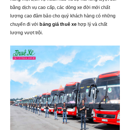
bằng dịch vụ cao cấp, các dòng xe đời mới chất
lượng cao đảm bảo cho quý khách hàng có những
chuyến đi với
bảng giá thuê xe
hợp lý và chất
lượng vượt trội.