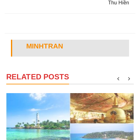
Thu Hiền
MINHTRAN
RELATED POSTS