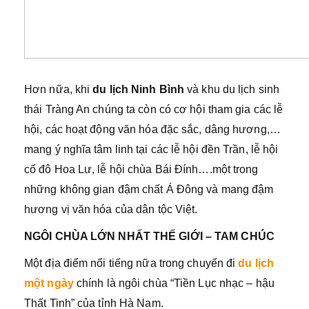
Hơn nữa, khi
du lịch Ninh Bình
và khu du lịch sinh
thái Tràng An chúng ta còn có cơ hội tham gia các lễ
hội, các hoạt động văn hóa đặc sắc, dâng hương,…
mang ý nghĩa tâm linh tại các lễ hội đền Trần, lễ hội
cố đô Hoa Lư, lễ hội chùa Bái Đính….một trong
những không gian đậm chất Á Đông và mang đậm
hương vị văn hóa của dân tộc Việt.
NGÔI CHÙA LỚN NHẤT THẾ GIỚI – TAM CHÚC
Một địa điểm nổi tiếng nữa trong chuyến đi
du lịch
một ngày
chính là ngôi chùa “Tiền Lục nhạc – hậu
Thất Tinh” của tỉnh Hà Nam.