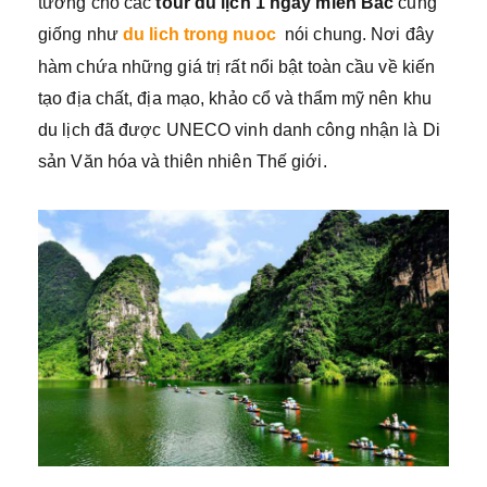
tưởng cho các
tour du lịch 1 ngày miền Bắc
cũng
giống như
du lich trong nuoc
nói chung. Nơi đây
hàm chứa những giá trị rất nổi bật toàn cầu về kiến
tạo địa chất, địa mạo, khảo cổ và thẩm mỹ nên khu
du lịch đã được UNECO vinh danh công nhận là Di
sản Văn hóa và thiên nhiên Thế giới.