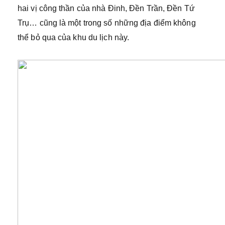
hai vị công thần của nhà Đinh, Đền Trần, Đền Tứ
Trụ… cũng là một trong số những địa điểm không
thể bỏ qua của khu du lịch này.