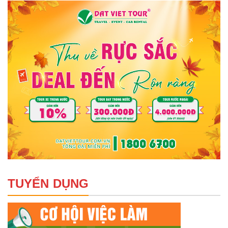
TUYỂN DỤNG