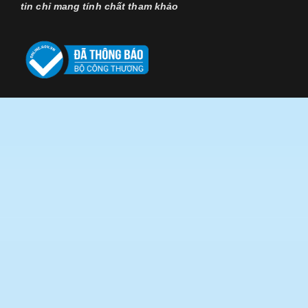
tin chỉ mang tính chất tham khảo