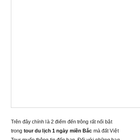
Trên đây chính là 2 điểm đến trông rất nổi bật
trong
tour du lịch 1 ngày miền Bắc
mà đất Việt
Tour muốn thông tin đến bạn. Đối với những bạn