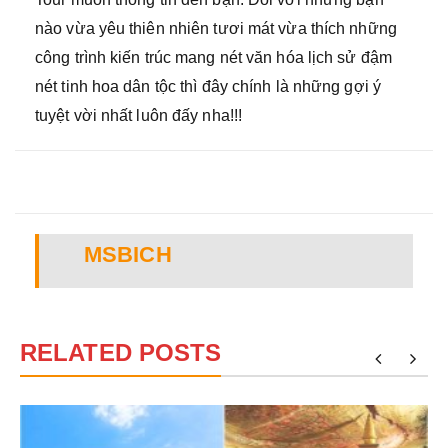
nào vừa yêu thiên nhiên tươi mát vừa thích những
công trình kiến trúc mang nét văn hóa lịch sử đậm
nét tinh hoa dân tộc thì đây chính là những gợi ý
tuyệt vời nhất luôn đấy nha!!!
MSBICH
RELATED POSTS