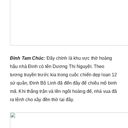
Đình Tam Chúc:
Đây chính là khu vực thờ hoàng
hậu nhà Đinh có tên Dương Thị Nguyệt. Theo
tương truyền trước kia trong cuộc chiến dẹp loạn 12
sứ quân, Đinh Bộ Linh đã đến đây để chiêu mộ binh
mã. Khi thắng trận và lên ngôi hoàng đế, nhà vua đã
ra lệnh cho xây đền thờ tại đây.