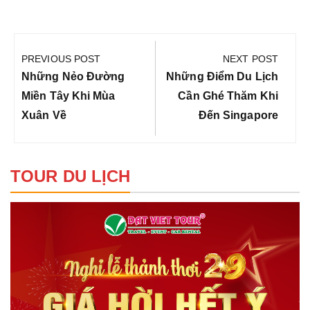
Điều
hướng
PREVIOUS POST
NEXT POST
bài
Previous
Next
Những Nẻo Đường
Những Điểm Du Lịch
viết
Post:
Post:
Miền Tây Khi Mùa
Cần Ghé Thăm Khi
Xuân Về
Đến Singapore
TOUR DU LỊCH