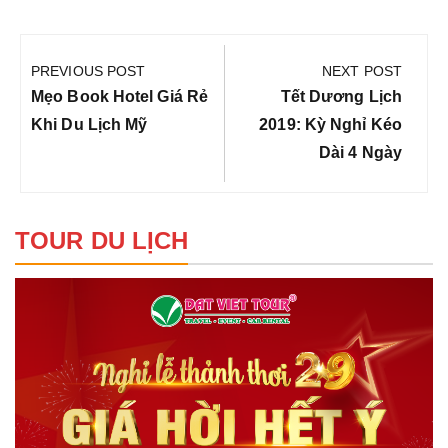
Điều
hướng
PREVIOUS POST
NEXT POST
bài
Previous
Next
Mẹo Book Hotel Giá Rẻ
Tết Dương Lịch
viết
Post:
Post:
Khi Du Lịch Mỹ
2019: Kỳ Nghỉ Kéo
Dài 4 Ngày
TOUR DU LỊCH