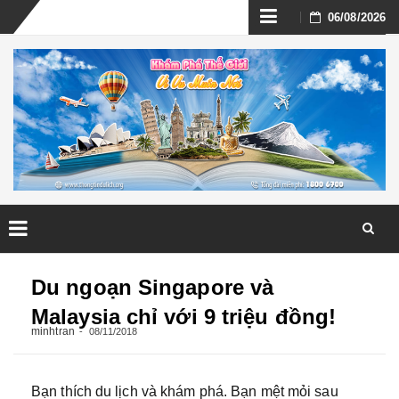
Skip
06/08/2026
to
content
Skip
to
Du ngoạn Singapore và
content
Malaysia chỉ với 9 triệu đồng!
minhtran
08/11/2018
Bạn thích du lịch và khám phá. Bạn mệt mỏi sau