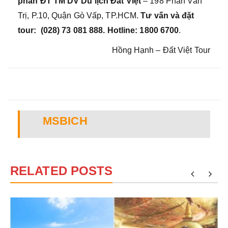
phần ĐT TM DV Du lịch Đất Việt
– 198 Phan Văn
Trị, P.10, Quận Gò Vấp, TP.HCM.
Tư vấn và đặt
tour:
(028) 73 081 888
. Hotline: 1800 6700
.
Hồng Hạnh – Đất Việt Tour
MSBICH
RELATED POSTS