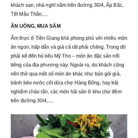
khách sạn, nhà nghĩ nằm trên đường 30/4, Ấp Bắc,
Tết Mậu Thân,…
ĂN UỐNG, MUA SẮM
Ẩm thực ở Tiền Giang khá phong phú với nhiều món
ăn ngon, hấp dẫn và giá cả rất phải chăng. Trong đó
phải kể đến hủ tiếu Mỹ Tho – món ăn đặc sản nổi
tiếng của địa phương này. Ngoài ra, du khách cũng
nên thử qua một số món ăn khác như bún gỏi già,
bánh bèo nước cốt dừa chợ Hàng Bông, hay trải
nghiệm cháo rắn, các món hải sản ở khu chợ đêm
trên đường 30/4,…