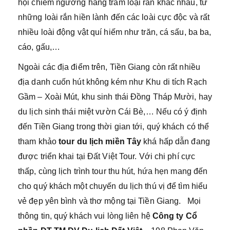
hội chiêm ngưỡng hàng trăm loại rắn khác nhau, từ
những loài rắn hiền lành đến các loài cực độc và rất
nhiều loài động vật quí hiếm như trăn, cá sấu, ba ba,
cáo, gấu,…
Ngoài các địa điểm trên, Tiền Giang còn rất nhiều
địa danh cuốn hút không kém như Khu di tích Rạch
Gầm – Xoài Mút, khu sinh thái Đồng Tháp Mười, hay
du lịch sinh thái miệt vườn Cái Bè,… Nếu có ý định
đến Tiền Giang trong thời gian tới, quý khách có thể
tham khảo
tour du lịch miền Tây
khá hấp dẫn đang
được triển khai tại Đất Việt Tour. Với chi phí cực
thấp, cùng lịch trình tour thu hút, hứa hẹn mang đến
cho quý khách một chuyến du lịch thú vị để tìm hiểu
vẻ đẹp yên bình và thơ mộng tại Tiền Giang. Mọi
thông tin, quý khách vui lòng liên hệ
Công ty Cổ