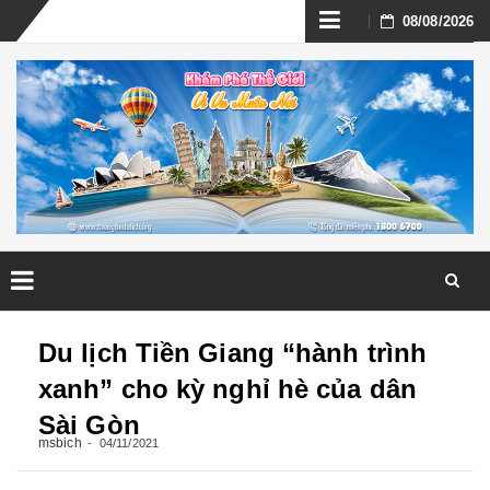
Skip
08/08/2026
to
content
Skip
to
Du lịch Tiền Giang “hành trình
content
xanh” cho kỳ nghỉ hè của dân
Sài Gòn
msbich
04/11/2021