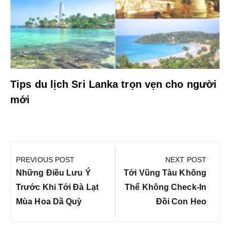
Tips du lịch Sri Lanka trọn vẹn cho người
mới
Điều
hướng
PREVIOUS POST
NEXT POST
bài
Previous
Next
Những Điều Lưu Ý
Tới Vũng Tàu Không
viết
Post:
Post:
Trước Khi Tới Đà Lạt
Thể Không Check-In
Mùa Hoa Dã Quỳ
Đồi Con Heo