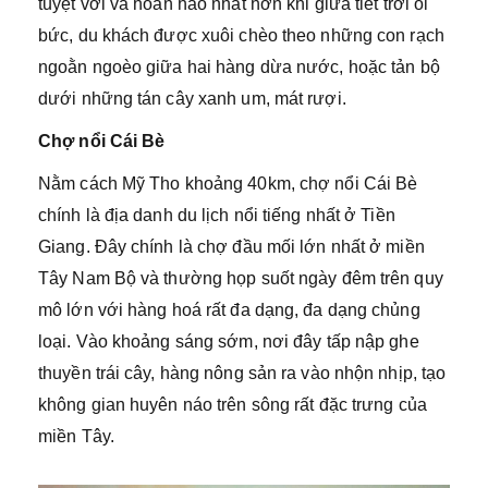
tuyệt vời và hoàn hảo nhất hơn khi giữa tiết trời oi
bức, du khách được xuôi chèo theo những con rạch
ngoằn ngoèo giữa hai hàng dừa nước, hoặc tản bộ
dưới những tán cây xanh um, mát rượi.
Chợ nổi Cái Bè
Nằm cách Mỹ Tho khoảng 40km, chợ nổi Cái Bè
chính là địa danh du lịch nổi tiếng nhất ở Tiền
Giang. Đây chính là chợ đầu mối lớn nhất ở miền
Tây Nam Bộ và thường họp suốt ngày đêm trên quy
mô lớn với hàng hoá rất đa dạng, đa dạng chủng
loại. Vào khoảng sáng sớm, nơi đây tấp nập ghe
thuyền trái cây, hàng nông sản ra vào nhộn nhịp, tạo
không gian huyên náo trên sông rất đặc trưng của
miền Tây.