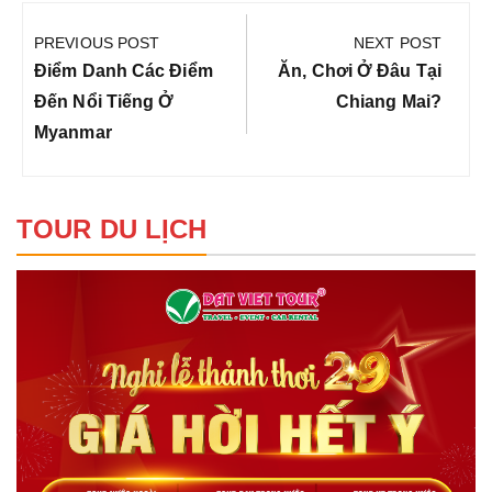
Điều
hướng
PREVIOUS POST
NEXT POST
bài
Previous
Next
Điểm Danh Các Điểm
Ăn, Chơi Ở Đâu Tại
viết
Post:
Post:
Đến Nổi Tiếng Ở
Chiang Mai?
Myanmar
TOUR DU LỊCH