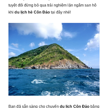
tuyệt đối đừng bỏ qua trải nghiệm lặn ngắm san hô
khi
du lịch hè Côn Đảo
tại đây nhé!
Bạn đã sẵn sàng cho chuyến
du lịch Côn Đảo
bằng