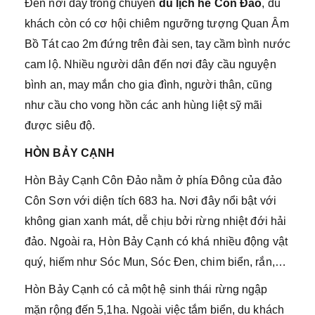
Đến nơi đây trong chuyến
du lịch hè Côn Đảo
, du
khách còn có cơ hội chiêm ngưỡng tượng Quan Âm
Bồ Tát cao 2m đứng trên đài sen, tay cầm bình nước
cam lộ. Nhiều người dân đến nơi đây cầu nguyện
bình an, may mắn cho gia đình, người thân, cũng
như cầu cho vong hồn các anh hùng liệt sỹ mãi
được siêu độ.
HÒN BẢY CẠNH
Hòn Bảy Cạnh Côn Đảo nằm ở phía Đông của đảo
Côn Sơn với diện tích 683 ha. Nơi đây nổi bật với
không gian xanh mát, dễ chịu bởi rừng nhiệt đới hải
đảo. Ngoài ra, Hòn Bảy Cạnh có khá nhiều động vật
quý, hiếm như Sóc Mun, Sóc Đen, chim biển, rắn,…
Hòn Bảy Cạnh có cả một hệ sinh thái rừng ngập
mặn rộng đến 5,1ha. Ngoài việc tắm biển, du khách