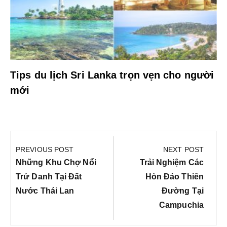
Tips du lịch Sri Lanka trọn vẹn cho người
mới
Điều
hướng
PREVIOUS POST
NEXT POST
bài
Previous
Next
Những Khu Chợ Nổi
Trải Nghiệm Các
viết
Post:
Post:
Trứ Danh Tại Đất
Hòn Đảo Thiên
Nước Thái Lan
Đường Tại
Campuchia