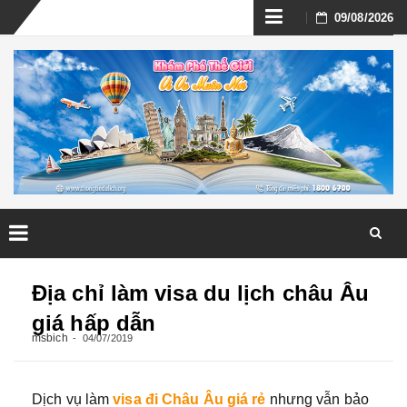
Skip
09/08/2026
to
content
Skip
to
Địa chỉ làm visa du lịch châu Âu
content
giá hấp dẫn
msbich
04/07/2019
Dịch vụ làm
visa đi Châu Âu giá rẻ
nhưng vẫn bảo