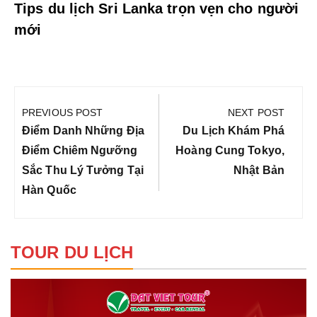
Tips du lịch Sri Lanka trọn vẹn cho người
mới
Điều
hướng
PREVIOUS POST
NEXT POST
bài
Previous
Next
Điểm Danh Những Địa
Du Lịch Khám Phá
viết
Post:
Post:
Điểm Chiêm Ngưỡng
Hoàng Cung Tokyo,
Sắc Thu Lý Tưởng Tại
Nhật Bản
Hàn Quốc
TOUR DU LỊCH