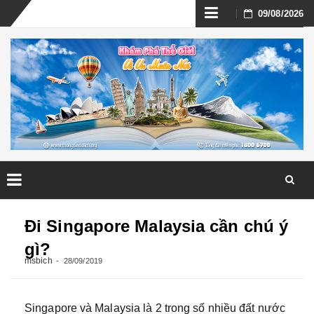
Skip
09/08/2026
to
content
Skip
to
Đi Singapore Malaysia cần chú ý
content
gì?
msbich
28/09/2019
Singapore và Malaysia là 2 trong số nhiều đất nước