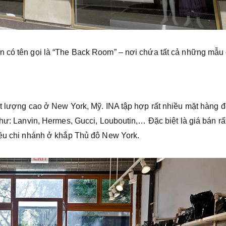
n có tên gọi là “The Back Room” – nơi chứa tất cả những mẫu
ất lượng cao ở New York, Mỹ. INA tập hợp rất nhiều mặt hàng đ
hư: Lanvin, Hermes, Gucci, Louboutin,… Đặc biệt là giá bán rất
iều chi nhánh ở khắp Thủ đô New York.