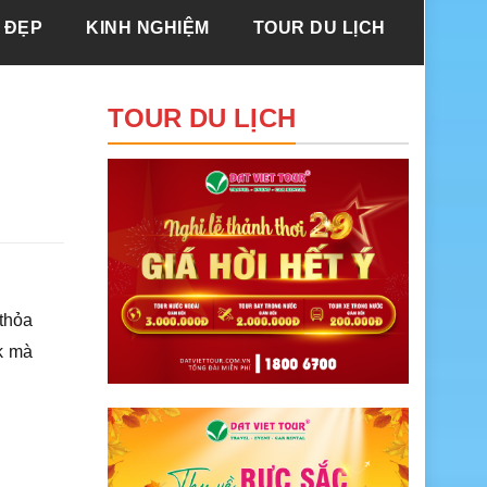
 ĐẸP
KINH NGHIỆM
TOUR DU LỊCH
TOUR DU LỊCH
thỏa
k mà