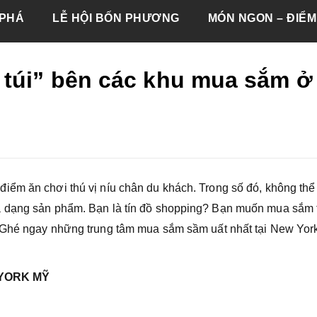
PHÁ
LỄ HỘI BỐN PHƯƠNG
MÓN NGON – ĐIỂM
 túi” bên các khu mua sắm ở
iểm ăn chơi thú vị níu chân du khách. Trong số đó, không thể
a dạng sản phẩm. Bạn là tín đồ shopping? Bạn muốn mua sắm 
 Ghé ngay những trung tâm mua sắm sầm uất nhất tại New Yor
 YORK MỸ