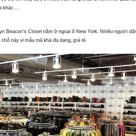
ửa khác….
n Beacon’s Closet nằm ở ngoại ô New York. Nhiều người dân
hỗ này vì mẫu mã khá đa dạng, giá rẻ.