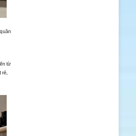
 quần
ến từ
 rẻ,