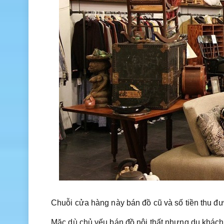
Chuỗi cửa hàng này bán đồ cũ và số tiền thu đ
Mặc dù chủ yếu bán đồ nội thất nhưng du khách