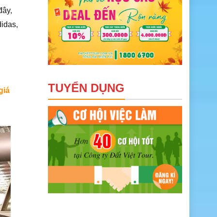
đây,
didas,
TUYỂN DỤNG
giá