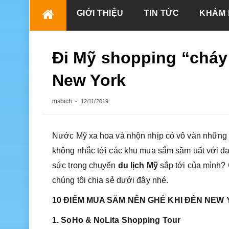
Skip
GIỚI THIỆU
TIN TỨC
KHÁM 
to
content
Đi Mỹ shopping “cháy
New York
msbich
12/11/2019
Nước Mỹ xa hoa và nhộn nhịp có vô vàn những đ
không nhắc tới các khu mua sắm sầm uất với đ
sức trong chuyến
du lịch Mỹ
sắp tới của mình?
chúng tôi chia sẻ dưới đây nhé.
10 ĐIỂM MUA SẮM NÊN GHÉ KHI ĐẾN NEW
1. SoHo & NoLita Shopping Tour