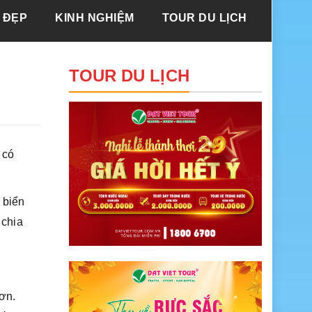
 ĐẸP
KINH NGHIỆM
TOUR DU LỊCH
TOUR DU LỊCH
 có
 biển
 chia
ơn.