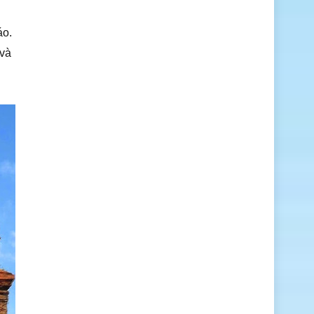
áo.
 và