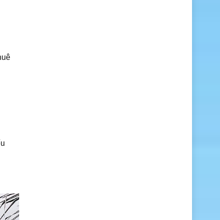
huê
ếu