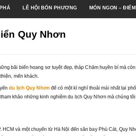
PHÁ
LỄ HỘI BỐN PHƯƠNG
MÓN NGON – ĐIỂM
biển Quy Nhơn
những bãi biển hoang sơ tuyệt đẹp, tháp Chăm huyền bí mà còn
 thiện, mến khách.
uyến
du lịch Quy Nhơn
để có một kì nghỉ thoải mái nhất tại phố
 tham khảo những kinh nghiệm du lịch Quy Nhơn mà chúng tôi
TP. HCM và một chuyến từ Hà Nội đến sân bay Phù Cát, Quy Nh