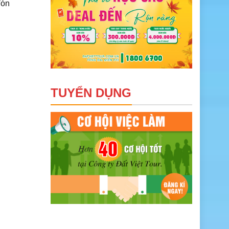
đón
TUYỂN DỤNG