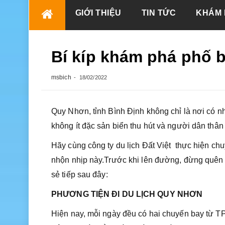
Skip
GIỚI THIỆU
TIN TỨC
KHÁM 
to
content
Bí kíp khám phá phố 
msbich
18/02/2022
Quy Nhơn, tỉnh Bình Định không chỉ là nơi có 
không ít đặc sản biển thu hút và người dân thân
Hãy cùng công ty du lịch Đất Việt thực hiện ch
nhộn nhịp này.Trước khi lên đường, đừng quên
sẻ tiếp sau đây:
PHƯƠNG TIỆN ĐI DU LỊCH QUY NHƠN
Hiện nay, mỗi ngày đều có hai chuyến bay từ 