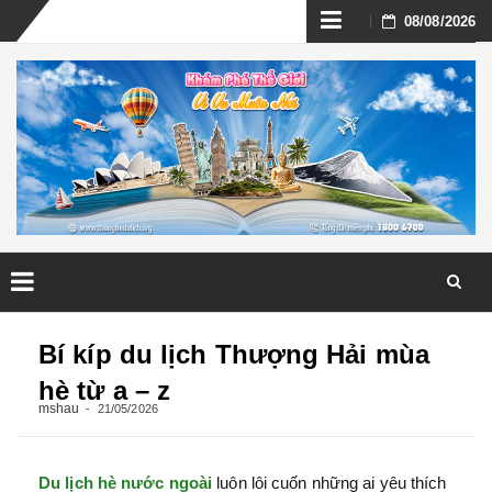
Skip
08/08/2026
to
content
Skip
to
Bí kíp du lịch Thượng Hải mùa
content
hè từ a – z
mshau
21/05/2026
Du lịch hè nước ngoài
luôn lôi cuốn những ai yêu thích