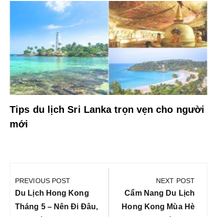
Tips du lịch Sri Lanka trọn vẹn cho người
mới
Điều
hướng
PREVIOUS POST
NEXT POST
bài
Previous
Next
Du Lịch Hong Kong
Cẩm Nang Du Lịch
viết
Post:
Post:
Tháng 5 – Nên Đi Đâu,
Hong Kong Mùa Hè