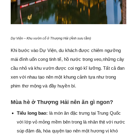
Dự Viện – Khu vườn cổ ở Thượng Hải (Ảnh sưu tầm)
Khi bước vào Dự Viện, du khách được chiêm ngưỡng
mái đình uốn cong tinh tế, hồ nước trong veo,những cây
cầu nhỏ và khu vườn được coi ngó kĩ lưỡng. Tất cả đan
xen với nhau tạo nên một khung cảnh tựa như trong
phim thơ mộng và đầy huyền bí.
Mùa hè ở Thượng Hải nên ăn gì ngon?
Tiểu long bao:
là món ăn đặc trưng tại Trung Quốc
với lớp vỏ mỏng mềm bên trong là nhân thịt với nước
súp đậm đà, hòa quyện tạo nên một hương vị khó