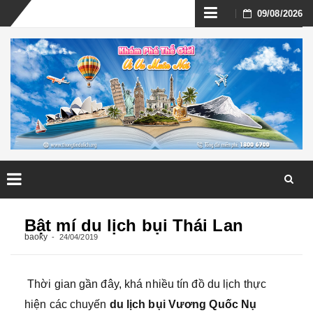
Skip
09/08/2026
to
content
Skip
to
Bật mí du lịch bụi Thái Lan
content
baoky
24/04/2019
Thời gian gần đây, khá nhiều tín đồ du lịch thực
hiện các chuyến
du lịch bụi Vương Quốc Nụ