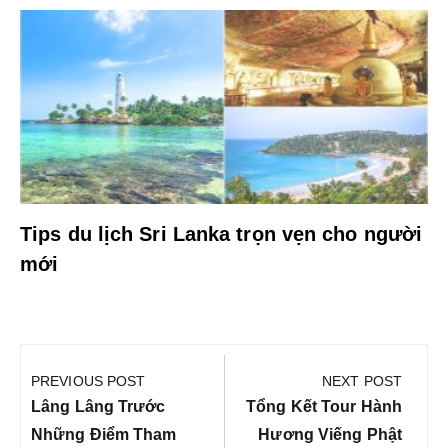
Tips du lịch Sri Lanka trọn vẹn cho người
mới
Điều
hướng
PREVIOUS POST
NEXT POST
bài
Previous
Next
Lâng Lâng Trước
Tổng Kết Tour Hành
viết
Post:
Post:
Những Điểm Tham
Hương Viếng Phật