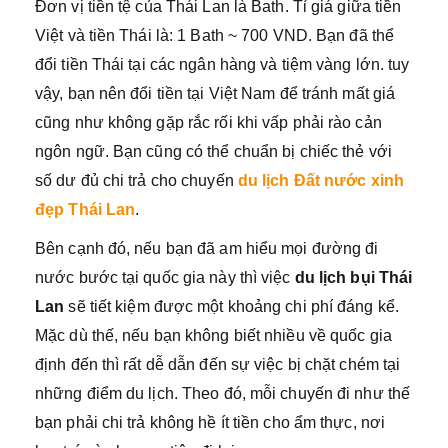
Đơn vị tiền tệ của Thái Lan là Bath. Tỉ giá giữa tiền
Việt và tiền Thái là: 1 Bath ~ 700 VND. Bạn đã thể
đổi tiền Thái tại các ngân hàng và tiệm vàng lớn. tuy
vậy, bạn nên đổi tiền tại Việt Nam để tránh mất giá
cũng như không gặp rắc rối khi vấp phải rào cản
ngôn ngữ. Bạn cũng có thể chuẩn bị chiếc thẻ với
số dư đủ chi trả cho chuyến
du lịch Đất nước xinh
đẹp Thái Lan
.
Bên cạnh đó, nếu bạn đã am hiểu mọi đường đi
nước bước tại quốc gia này thì việc
du lịch bụi Thái
Lan
sẽ tiết kiệm được một khoảng chi phí đáng kể.
Mặc dù thế, nếu bạn không biết nhiều về quốc gia
định đến thì rất dễ dẫn đến sự việc bị chặt chém tại
những điểm du lịch. Theo đó, mỗi chuyến đi như thế
bạn phải chi trả không hề ít tiền cho ẩm thực, nơi