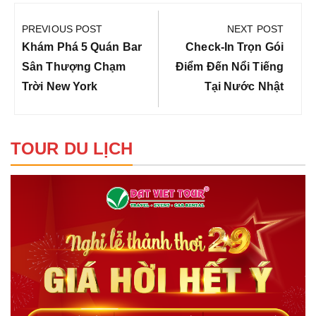
Điều
hướng
PREVIOUS POST
NEXT POST
bài
Previous
Next
Khám Phá 5 Quán Bar
Check-In Trọn Gói
viết
Post:
Post:
Sân Thượng Chạm
Điểm Đến Nổi Tiếng
Trời New York
Tại Nước Nhật
TOUR DU LỊCH