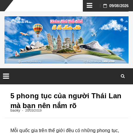
Skip
09/08/2026
to
content
Skip
to
5 phong tục của người Thái Lan
content
mà bạn nên nắm rõ
baoky
25/03/2019
Mỗi quốc gia trên thế giới đều có những phong tục,