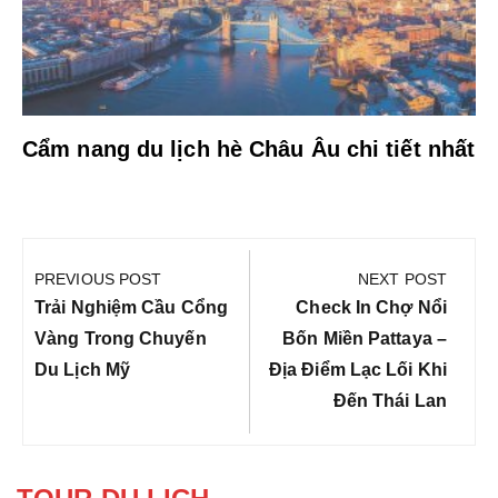
Cẩm nang du lịch hè Châu Âu chi tiết nhất
Điều
hướng
PREVIOUS POST
NEXT POST
bài
Previous
Next
Trải Nghiệm Cầu Cổng
Check In Chợ Nổi
viết
Post:
Post:
Vàng Trong Chuyến
Bốn Miền Pattaya –
Du Lịch Mỹ
Địa Điểm Lạc Lối Khi
Đến Thái Lan