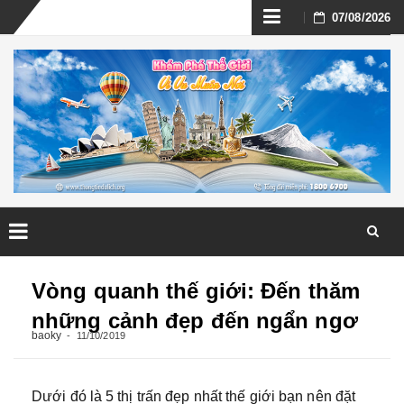
Skip
07/08/2026
to
content
Skip
to
Vòng quanh thế giới: Đến thăm
content
những cảnh đẹp đến ngẩn ngơ
baoky
11/10/2019
Dưới đó là 5 thị trấn đẹp nhất thế giới bạn nên đặt