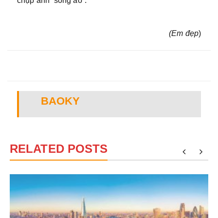
chụp ảnh “sống ảo”.
(Em đẹp
)
BAOKY
RELATED POSTS