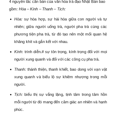
4 nguyên tắc căn bản của văn hóa trà đạo Nhật Bản bao
gồm:
Hòa – Kính – Thanh – Tịch:
Hòa:
sự hòa hợp, sự hài hòa giữa con người và tự
nhiên; giữa người uống trà, người pha trà cùng các
phương tiện pha trà, từ đó tạo nên một mối quan hệ
khăng khít và gắn kết với nhau.
Kính
: trình diễn.# sự tôn trọng, kính trọng đối với mọi
người xung quanh và đối với các công cụ pha trà.
Thanh:
thánh thiện, thanh khiết, bao dong với vạn vật
xung quanh và biểu lộ sự khiêm nhượng trong mỗi
người.
Tịch:
biểu thị sự vắng lặng, tịnh tâm trong tâm hồn
mỗi người từ đó mang đến cảm giác an nhiên và hạnh
phúc.