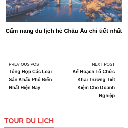
Cẩm nang du lịch hè Châu Âu chi tiết nhất
Điều
hướng
PREVIOUS POST
NEXT POST
bài
Previous
Next
Tổng Hợp Các Loại
Kế Hoạch Tổ Chức
viết
Post:
Post:
Sân Khấu Phổ Biến
Khai Trương Tiết
Nhất Hiện Nay
Kiệm Cho Doanh
Nghiệp
TOUR DU LỊCH