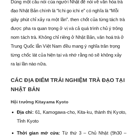
Dùng một câu nói của người Nhật để nói về văn hóa trà
đạo Nhật Bản chính là “Ichi go ichi e” có nghĩa là “Mỗi
giây phút chỉ xảy ra một lần”. then chốt của từng tách trà
được pha ra quan trọng ở vị và cả quá trình chủ ý trông
nom tách trà. Không chỉ riêng ở Nhật Bản, văn hoá trà ở
Trung Quốc lẫn Việt Nam đều mang ý nghĩa trân trọng
từng chốc lát của hiện tại và nhớ rằng nó sẽ không xảy
ra lại lần nào nữa.
CÁC ĐỊA ĐIỂM TRẢI NGHIỆM TRÀ ĐẠO TẠI
NHẬT BẢN
Hội trường Kitayama Kyoto
Địa chỉ:
61, Kamogawa-cho, Kita-ku, thành thị Kyoto,
Tỉnh Kyoto
Thời gian mở cửa:
Từ thứ 3 – Chủ Nhật (9h30 –