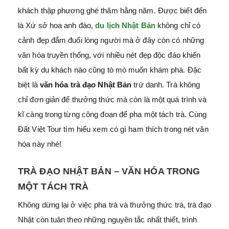
khách thập phương ghé thăm hằng năm. Được biết đến
là Xứ sở hoa anh đào,
du lịch Nhật Bản
không chỉ có
cảnh đẹp đắm đuối lòng người mà ở đây còn có những
văn hóa truyền thống, với nhiều nét đẹp độc đáo khiến
bất kỳ du khách nào cũng tò mò muốn khám phá. Đặc
biệt là
văn hóa trà đạo Nhật Bản
trứ danh. Trà không
chỉ đơn giản để thưởng thức mà còn là một quá trình và
kĩ càng trong từng công đoạn để pha một tách trà. Cùng
Đất Việt Tour tìm hiểu xem có gì ham thích trong nét văn
hóa này nhé!
TRÀ ĐẠO NHẬT BẢN – VĂN HÓA TRONG
MỘT TÁCH TRÀ
Không dừng lại ở việc pha trà và thưởng thức trà, trà đạo
Nhật còn tuân theo những nguyên tắc nhất thiết, trình