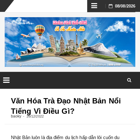
Skip
08/08/2026
to
content
Skip
to
Văn Hóa Trà Đạo Nhật Bản Nổi
content
Tiếng Vì Điều Gì?
baoky
26/12/2022
Nhật Bản
luôn là địa điểm du lịch hấp dẫn lôi cuốn du