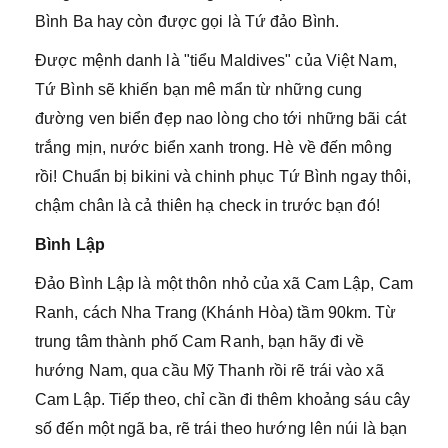
Bình Ba hay còn được gọi là Tứ đảo Bình.
Được mệnh danh là "tiểu Maldives" của Việt Nam,
Tứ Bình sẽ khiến bạn mê mẩn từ những cung
đường ven biển đẹp nao lòng cho tới những bãi cát
trắng mịn, nước biển xanh trong. Hè về đến mông
rồi! Chuẩn bị bikini và chinh phục Tứ Bình ngay thôi,
chậm chân là cả thiên hạ check in trước bạn đó!
Bình Lập
Đảo Bình Lập là một thôn nhỏ của xã Cam Lập, Cam
Ranh, cách Nha Trang (Khánh Hòa) tầm 90km. Từ
trung tâm thành phố Cam Ranh, bạn hãy đi về
hướng Nam, qua cầu Mỹ Thanh rồi rẽ trái vào xã
Cam Lập. Tiếp theo, chỉ cần đi thêm khoảng sáu cây
số đến một ngã ba, rẽ trái theo hướng lên núi là bạn