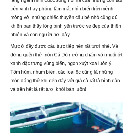
lặng ngắm nhìn cuộc sống hối hả của những con tàu
trên vịnh hay phóng tầm mắt nhìn biển trời mênh
mông với những chiếc thuyền câu bé nhỏ cũng đủ
khiến bạn thấy lòng bình yên trước vẻ đẹp của thiên
nhiên và con người nơi đây.
Mực ở đây được câu trực tiếp nên rất tươi nhé. Và
đừng quên thử món Cá Dò nướng chấm với muối ớt
xanh đặc trưng vùng biển, ngon xuýt xoa luôn ý.
Tôm hùm, nhum biển, các loại ốc cũng là những
món đáng thử khi đến đây với giá cả rất là bình dân
và trên hết là rất tươi khỏi bàn luôn!