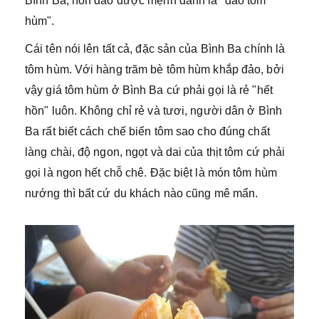
Bình Ba, hòn đảo được mệnh danh là "đảo tôm
hùm".
Cái tên nói lên tất cả, đặc sản của Bình Ba chính là
tôm hùm. Với hàng trăm bè tôm hùm khắp đảo, bởi
vậy giá tôm hùm ở Bình Ba cứ phải gọi là rẻ "hết
hồn" luôn. Không chỉ rẻ và tươi, người dân ở Bình
Ba rất biết cách chế biến tôm sao cho đúng chất
làng chài, độ ngon, ngọt và dai của thịt tôm cứ phải
gọi là ngon hết chỗ chê. Đặc biệt là món tôm hùm
nướng thì bất cứ du khách nào cũng mê mẩn.