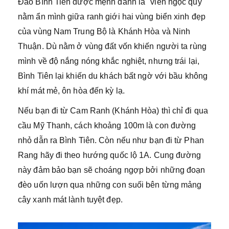
Đảo Bình Tiên được mệnh danh là "viên ngọc quý"
nằm ẩn mình giữa ranh giới hai vùng biển xinh đẹp
của vùng Nam Trung Bộ là Khánh Hòa và Ninh
Thuận. Dù nằm ở vùng đất vốn khiến người ta rùng
mình về độ nắng nóng khắc nghiệt, nhưng trái lại,
Bình Tiên lại khiến du khách bất ngờ với bầu không
khí mát mẻ, ôn hòa đến kỳ lạ.
Nếu bạn đi từ Cam Ranh (Khánh Hòa) thì chỉ đi qua
cầu Mỹ Thanh, cách khoảng 100m là con đường
nhỏ dẫn ra Bình Tiên. Còn nếu như bạn đi từ Phan
Rang hãy đi theo hướng quốc lộ 1A. Cung đường
này đảm bảo bạn sẽ choáng ngợp bởi những đoạn
đèo uốn lượn qua những con suối bên từng mảng
cây xanh mát lành tuyệt đẹp.