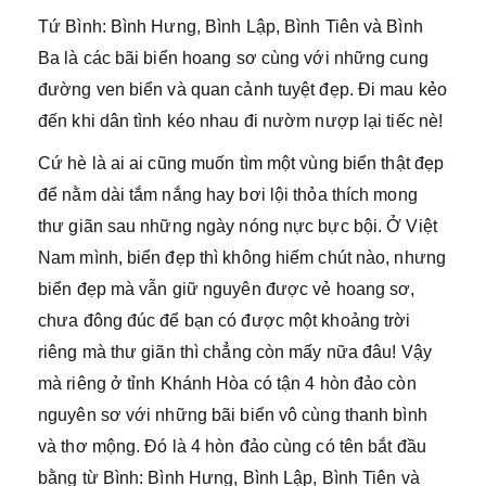
Tứ Bình: Bình Hưng, Bình Lập, Bình Tiên và Bình
Ba là các bãi biển hoang sơ cùng với những cung
đường ven biển và quan cảnh tuyệt đẹp. Đi mau kẻo
đến khi dân tình kéo nhau đi nườm nượp lại tiếc nè!
Cứ hè là ai ai cũng muốn tìm một vùng biển thật đẹp
để nằm dài tắm nắng hay bơi lội thỏa thích mong
thư giãn sau những ngày nóng nực bực bội. Ở Việt
Nam mình, biển đẹp thì không hiếm chút nào, nhưng
biển đẹp mà vẫn giữ nguyên được vẻ hoang sơ,
chưa đông đúc để bạn có được một khoảng trời
riêng mà thư giãn thì chẳng còn mấy nữa đâu! Vậy
mà riêng ở tỉnh Khánh Hòa có tận 4 hòn đảo còn
nguyên sơ với những bãi biển vô cùng thanh bình
và thơ mộng. Đó là 4 hòn đảo cùng có tên bắt đầu
bằng từ Bình: Bình Hưng, Bình Lập, Bình Tiên và