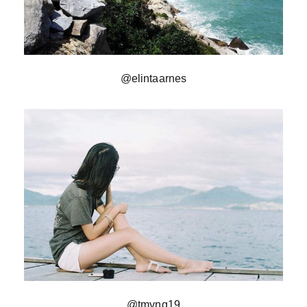
@elintaarnes
@tmyng19