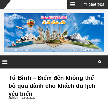
Skip
09/08/2026
to
content
Skip
to
Tứ Bình – Điểm đến không thể
content
bỏ qua dành cho khách du lịch
yêu biển
msbich
12/05/2020