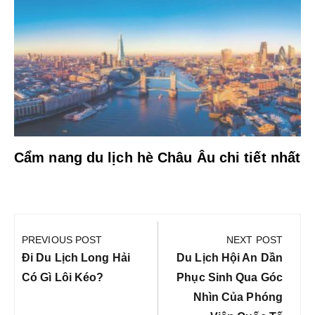
Cẩm nang du lịch hè Châu Âu chi tiết nhất
Điều
hướng
PREVIOUS POST
NEXT POST
bài
Previous
Next
Đi Du Lịch Long Hải
Du Lịch Hội An Dần
viết
Post:
Post:
Có Gì Lôi Kéo?
Phục Sinh Qua Góc
Nhìn Của Phóng