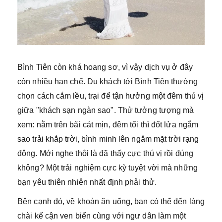
Bình Tiên còn khá hoang sơ, vì vậy dịch vụ ở đây
còn nhiều hạn chế. Du khách tới Bình Tiên thường
chọn cách cắm lều, trại để tận hưởng một đêm thú vị
giữa "khách sạn ngàn sao". Thử tưởng tượng mà
xem: nằm trên bãi cát mịn, đêm tối thì đốt lửa ngắm
sao trải khắp trời, bình minh lên ngắm mặt trời rạng
đông. Mới nghe thôi là đã thấy cực thú vị rồi đúng
không? Một trải nghiệm cực kỳ tuyệt vời mà những
bạn yêu thiên nhiên nhất định phải thử.
Bên cạnh đó, về khoản ăn uống, bạn có thể đến làng
chài kế cận ven biển cùng với ngư dân làm một