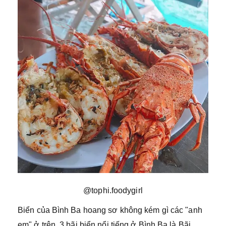
@tophi.foodygirl
Biển của Bình Ba hoang sơ không kém gì các "anh
em" ở trên. 3 bãi biển nổi tiếng ở Bình Ba là Bãi