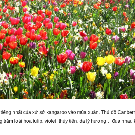
i tiếng nhất của xứ sở kangaroo vào mùa xuân. Thủ đô Canber
 trăm loài hoa tulip, violet, thủy tiên, dạ lý hương… đua nhau