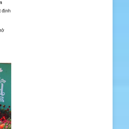
m
t định
trở