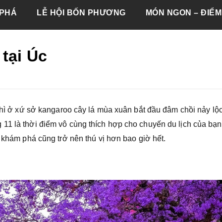
PHÁ
LỄ HỘI BỐN PHƯƠNG
MÓN NGON – ĐIỂM
tại Úc
 thì ở xứ sở kangaroo cây lá mùa xuân bắt đầu đâm chồi nảy lộc
11 là thời điểm vô cùng thích hợp cho chuyến du lịch của bạn
g khám phá cũng trở nên thú vị hơn bao giờ hết.