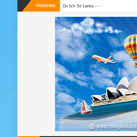
TRENDING
Du lịch Sri Lanka – Bật mí nên đi mùa n