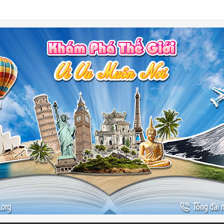
-
ào đẹp