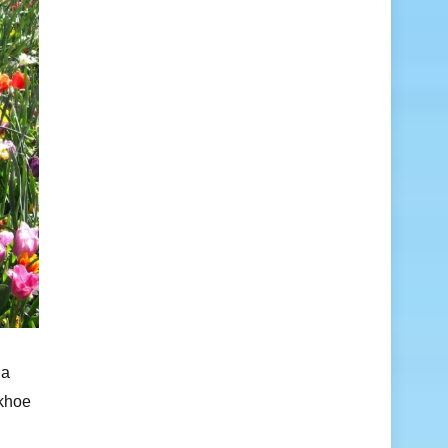
ra
 khoe