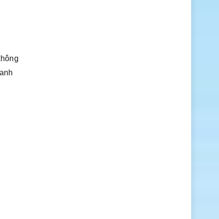
không
danh