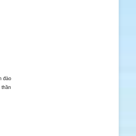
h đào
 thần