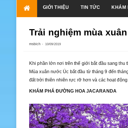
Skip
GIỚI THIỆU
TIN TỨC
KHÁM 
to
content
Trải nghiệm mùa xuân 
msbich
10/09/2019
Khi phần lớn nơi trên thế giới bắt đầu sang thu
Mùa xuân nước Úc bắt đầu từ tháng 9 đến tháng 
đất trời thiên nhiên rực rỡ hơn và các hoạt độn
KHÁM PHÁ ĐƯỜNG HOA JACARANDA