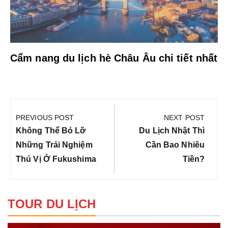
Cẩm nang du lịch hè Châu Âu chi tiết nhất
Điều
hướng
PREVIOUS POST
NEXT POST
bài
Previous
Next
Không Thể Bỏ Lỡ
Du Lịch Nhật Thì
viết
Post:
Post:
Những Trải Nghiệm
Cần Bao Nhiêu
Thú Vị Ở Fukushima
Tiền?
TOUR DU LỊCH