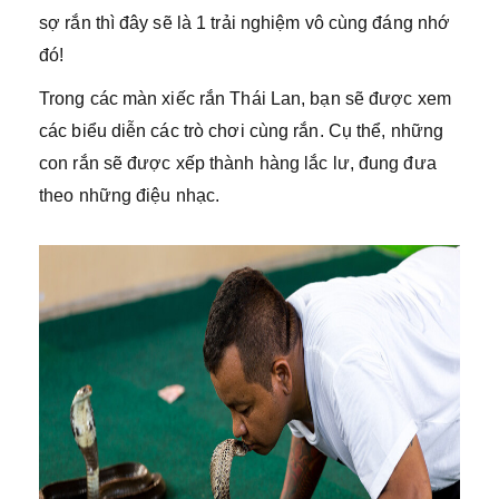
sợ rắn thì đây sẽ là 1 trải nghiệm vô cùng đáng nhớ
đó!
Trong các màn xiếc rắn Thái Lan, bạn sẽ được xem
các biểu diễn các trò chơi cùng rắn. Cụ thể, những
con rắn sẽ được xếp thành hàng lắc lư, đung đưa
theo những điệu nhạc.