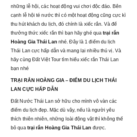
những lễ hội, các hoạt động vui chơi độc đáo. Bên
cạnh lễ hội té nước thì có một hoạt động cũng cực kì
thu hút khách du lịch, đó chính là xiếc rắn. Và để
thưởng thức xiếc rắn thì bạn hãy ghé qua
trại rắn
Hoàng Gia Thái Lan
nhé. Đây là 1 điểm du lịch
Thái Lan cực hấp dẫn và mang lại nhiều thú vị. Và
hãy cùng Đất Việt Tour tìm hiểu xiếc rắn Thái Lan
bạn nhé
TRẠI RẮN HOÀNG GIA – ĐIỂM DU LỊCH THÁI
LAN CỰC HẤP DẪN
Đất Nước Thái Lan sở hữu cho mình vô vàn các
điểm du lịch đẹp. Mặc dù vậy, nếu là người yêu
thích thiên nhiên, những loài động vật thì không thể
bỏ qua
trại rắn Hoàng Gia Thái Lan
được.