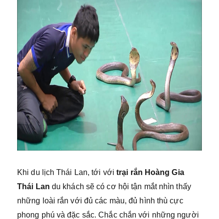
Khi du lịch Thái Lan, tới với
trại rắn Hoàng Gia
Thái Lan
du khách sẽ có cơ hội tận mắt nhìn thấy
những loài rắn với đủ các màu, đủ hình thù cực
phong phú và đặc sắc. Chắc chắn với những người