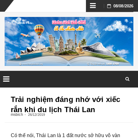
Skip
08/08/2026
to
content
Skip
to
Trải nghiệm đáng nhớ với xiếc
content
rắn khi du lịch Thái Lan
msbich
26/12/2019
Có thể nói, Thái Lan là 1 đất nước sở hữu vô vàn