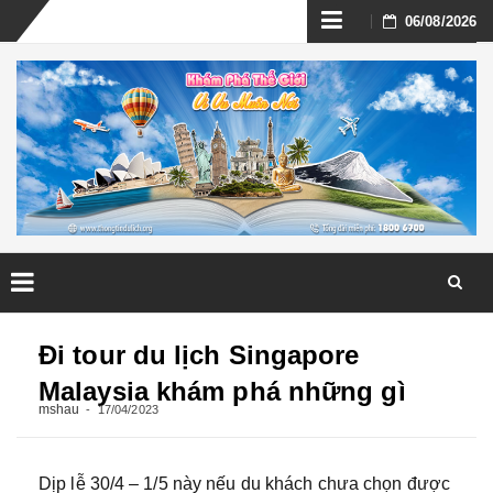
Skip
06/08/2026
to
content
Skip
to
Đi tour du lịch Singapore
content
Malaysia khám phá những gì
mshau
17/04/2023
Dịp lễ 30/4 – 1/5 này nếu du khách chưa chọn được