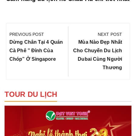
Điều
hướng
PREVIOUS POST
NEXT POST
bài
Previous
Next
Dừng Chân Tại 4 Quán
Mùa Nào Đẹp Nhất
viết
Post:
Post:
Cà Phê ” Đỉnh Của
Cho Chuyến Du Lịch
Chóp” Ở Singapore
Dubai Cùng Người
Thương
TOUR DU LỊCH