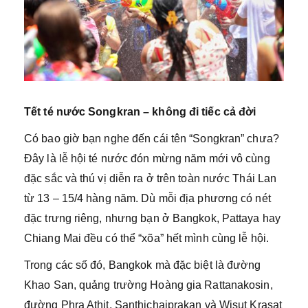
Tết té nước Songkran – không đi tiếc cả đời
Có bao giờ bạn nghe đến cái tên “Songkran” chưa?
Đây là lễ hội té nước đón mừng năm mới vô cùng
đặc sắc và thú vị diễn ra ở trên toàn nước Thái Lan
từ 13 – 15/4 hàng năm. Dù mỗi địa phương có nét
đặc trưng riêng, nhưng bạn ở Bangkok, Pattaya hay
Chiang Mai đều có thể “xõa” hết mình cùng lễ hội.
Trong các số đó, Bangkok mà đặc biệt là đường
Khao San, quảng trường Hoàng gia Rattanakosin,
đường Phra Athit, Santhichaiprakan và Wisut Krasat