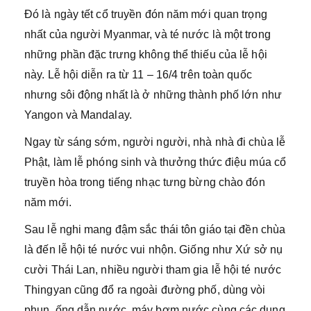
Đó là ngày tết cổ truyền đón năm mới quan trọng
nhất của người Myanmar, và té nước là một trong
những phần đặc trưng không thể thiếu của lễ hội
này. Lễ hội diễn ra từ 11 – 16/4 trên toàn quốc
nhưng sôi động nhất là ở những thành phố lớn như
Yangon và Mandalay.
Ngay từ sáng sớm, người người, nhà nhà đi chùa lễ
Phật, làm lễ phóng sinh và thưởng thức điệu múa cổ
truyền hòa trong tiếng nhạc tưng bừng chào đón
năm mới.
Sau lễ nghi mang đậm sắc thái tôn giáo tại đền chùa
là đến lễ hội té nước vui nhộn. Giống như Xứ sở nụ
cười Thái Lan, nhiều người tham gia lễ hội té nước
Thingyan cũng đổ ra ngoài đường phố, dùng vòi
phun, ống dẫn nước, máy bơm nước cùng các dụng