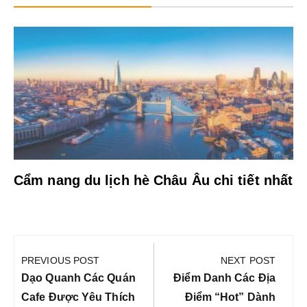
Cẩm nang du lịch hè Châu Âu chi tiết nhất
Điều
hướng
PREVIOUS POST
NEXT POST
bài
Previous
Next
Dạo Quanh Các Quán
Điểm Danh Các Địa
viết
Post:
Post:
Cafe Được Yêu Thích
Điểm “hot” Dành