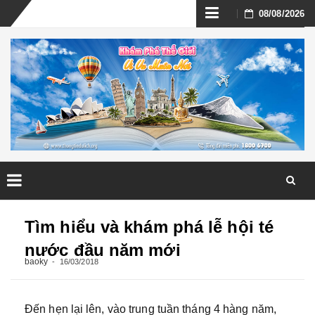
Skip
08/08/2026
to
content
Skip
to
Tìm hiểu và khám phá lễ hội té
content
nước đầu năm mới
baoky
16/03/2018
Đến hẹn lại lên, vào trung tuần tháng 4 hàng năm,