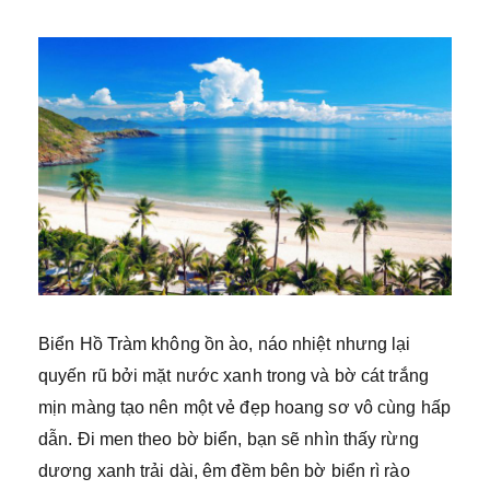
Biển Hồ Tràm không ồn ào, náo nhiệt nhưng lại
quyến rũ bởi mặt nước xanh trong và bờ cát trắng
mịn màng tạo nên một vẻ đẹp hoang sơ vô cùng hấp
dẫn. Đi men theo bờ biển, bạn sẽ nhìn thấy rừng
dương xanh trải dài, êm đềm bên bờ biển rì rào