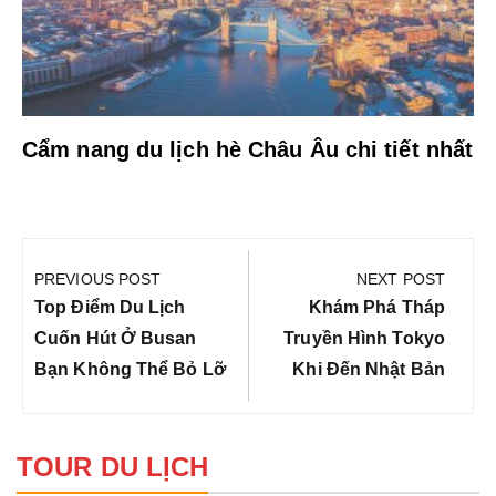
Cẩm nang du lịch hè Châu Âu chi tiết nhất
Điều
hướng
PREVIOUS POST
NEXT POST
bài
Previous
Next
Top Điểm Du Lịch
Khám Phá Tháp
viết
Post:
Post:
Cuốn Hút Ở Busan
Truyền Hình Tokyo
Bạn Không Thể Bỏ Lỡ
Khi Đến Nhật Bản
TOUR DU LỊCH