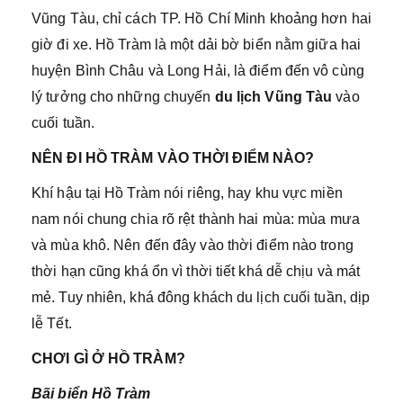
Vũng Tàu, chỉ cách TP. Hồ Chí Minh khoảng hơn hai
giờ đi xe. Hồ Tràm là một dải bờ biển nằm giữa hai
huyện Bình Châu và Long Hải, là điểm đến vô cùng
lý tưởng cho những chuyến
du lịch Vũng Tàu
vào
cuối tuần.
NÊN ĐI HỒ TRÀM VÀO THỜI ĐIỂM NÀO?
Khí hậu tại Hồ Tràm nói riêng, hay khu vực miền
nam nói chung chia rõ rệt thành hai mùa: mùa mưa
và mùa khô. Nên đến đây vào thời điểm nào trong
thời hạn cũng khá ổn vì thời tiết khá dễ chịu và mát
mẻ. Tuy nhiên, khá đông khách du lịch cuối tuần, dịp
lễ Tết.
CHƠI GÌ Ở HỒ TRÀM?
Bãi biển Hồ Tràm