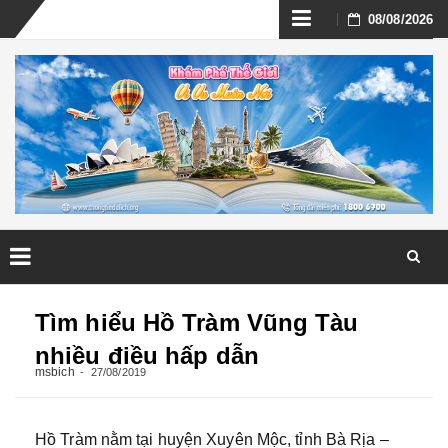
Skip
08/08/2026
to
content
Skip
to
Tìm hiểu Hồ Tràm Vũng Tàu
content
nhiều điều hấp dẫn
msbich
27/08/2019
Hồ Tràm nằm tại huyện Xuyên Mộc, tỉnh Bà Rịa –