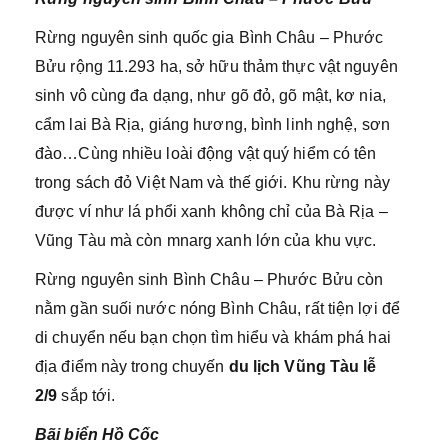
Rừng nguyên sinh quốc gia Bình Châu – Phước
Bửu rộng 11.293 ha, sở hữu thảm thực vật nguyên
sinh vô cùng đa dạng, như gõ đỏ, gõ mật, kơ nia,
cẩm lai Bà Rịa, giáng hương, bình linh nghệ, sơn
đào…Cùng nhiều loài động vật quý hiểm có tên
trong sách đỏ Việt Nam và thế giới. Khu rừng này
được ví như lá phổi xanh không chỉ của Bà Rịa –
Vũng Tàu mà còn mnarg xanh lớn của khu vực.
Rừng nguyên sinh Bình Châu – Phước Bửu còn
nằm gần suối nước nóng Bình Châu, rất tiện lợi để
di chuyển nếu bạn chọn tìm hiểu và khám phá hai
địa điểm này trong chuyến
du lịch Vũng Tàu lễ
2/9
sắp tới.
Bãi biển Hồ Cốc