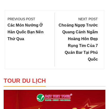
Điều
hướng
PREVIOUS POST
NEXT POST
bài
Previous
Next
Các Món Nướng Ở
Choáng Ngợp Trước
viết
Post:
Post:
Hàn Quốc Bạn Nên
Quang Cảnh Ngắm
Thử Qua
Hoàng Hôn Đẹp
Rụng Tim Của 7
Quán Bar Tại Phú
Quốc
TOUR DU LỊCH