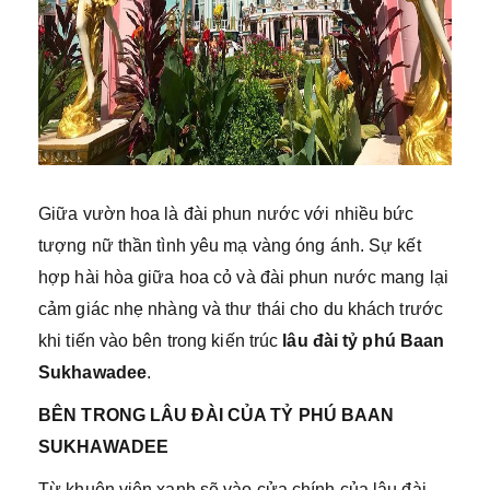
Giữa vườn hoa là đài phun nước với nhiều bức
tượng nữ thần tình yêu mạ vàng óng ánh. Sự kết
hợp hài hòa giữa hoa cỏ và đài phun nước mang lại
cảm giác nhẹ nhàng và thư thái cho du khách trước
khi tiến vào bên trong kiến trúc
lâu đài tỷ phú Baan
Sukhawadee
.
BÊN TRONG LÂU ĐÀI CỦA TỶ PHÚ BAAN
SUKHAWADEE
Từ khuôn viên xanh sẽ vào cửa chính của lâu đài,