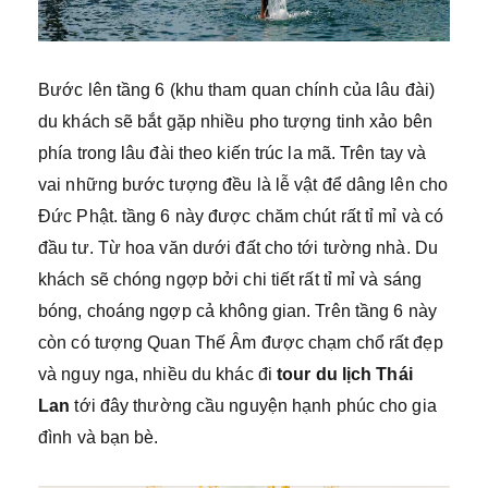
Bước lên tầng 6 (khu tham quan chính của lâu đài)
du khách sẽ bắt gặp nhiều pho tượng tinh xảo bên
phía trong lâu đài theo kiến trúc la mã. Trên tay và
vai những bước tượng đều là lễ vật để dâng lên cho
Đức Phật. tầng 6 này được chăm chút rất tỉ mỉ và có
đầu tư. Từ hoa văn dưới đất cho tới tường nhà. Du
khách sẽ chóng ngợp bởi chi tiết rất tỉ mỉ và sáng
bóng, choáng ngợp cả không gian. Trên tầng 6 này
còn có tượng Quan Thế Âm được chạm chổ rất đẹp
và nguy nga, nhiều du khác đi
tour du lịch Thái
Lan
tới đây thường cầu nguyện hạnh phúc cho gia
đình và bạn bè.