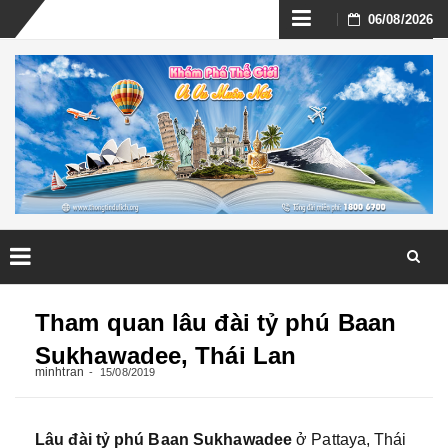
Skip
06/08/2026
to
content
Skip
to
Tham quan lâu đài tỷ phú Baan
content
Sukhawadee, Thái Lan
minhtran
15/08/2019
Lâu đài tỷ phú Baan Sukhawadee
ở Pattaya, Thái