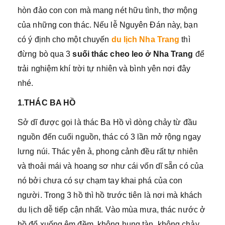
hòn đảo con con mà mang nét hữu tình, thơ mộng
của những con thác. Nếu lễ Nguyên Đán này, bạn
có ý định cho một chuyến
du lịch Nha Trang
thì
đừng bò qua 3
suối thác cheo leo ở Nha Trang
để
trải nghiệm khí trời tự nhiên và bình yên nơi đây
nhé.
1.THÁC BA HỒ
Sở dĩ được gọi là thác Ba Hồ vì dòng chảy từ đầu
nguồn đến cuối nguồn, thác có 3 lần mở rộng ngay
lưng núi. Thác yên ả, phong cảnh đều rất tự nhiên
và thoải mái và hoang sơ như cái vốn dĩ sẵn có của
nó bởi chưa có sự chạm tay khai phá của con
người. Trong 3 hồ thì hồ trước tiên là nơi mà khách
du lịch dễ tiếp cận nhất. Vào mùa mưa, thác nước ở
hồ đổ xuống êm đềm, không hung tàn, không chảy