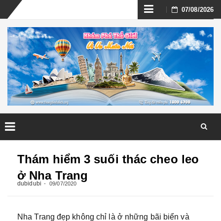
Skip
07/08/2026
to
content
Skip
to
Thám hiểm 3 suối thác cheo leo
content
ở Nha Trang
dubidubi
09/07/2020
Nha Trang đẹp không chỉ là ở những bãi biển và