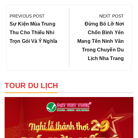
Điều
hướng
PREVIOUS POST
NEXT POST
bài
Previous
Next
Sự Kiện Mùa Trung
Đừng Bỏ Lỡ Nơi
viết
Post:
Post:
Thu Cho Thiếu Nhi
Chốn Bình Yên
Trọn Gói Và Ý Nghĩa
Mang Tên Ninh Vân
Trong Chuyến Du
Lịch Nha Trang
TOUR DU LỊCH