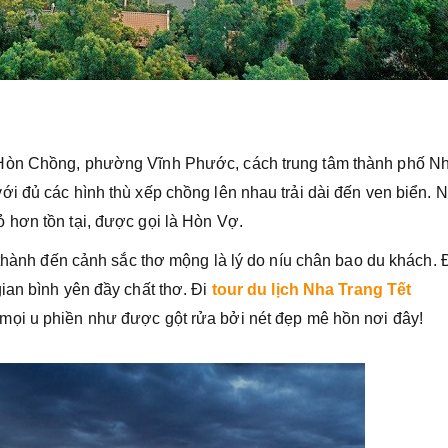
 Hòn Chồng, phường Vĩnh Phước, cách trung tâm thành phố N
i đủ các hình thù xếp chồng lên nhau trải dài đến ven biển. 
 hơn tồn tại, được gọi là Hòn Vợ.
 thành đến cảnh sắc thơ mộng là lý do níu chân bao du khách.
ian bình yên đầy chất thơ. Đi
tour du lịch Nha Trang Tết
ọi u phiền như được gột rửa bởi nét đẹp mê hồn nơi đây!