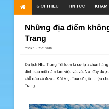
Skip
GIỚI THIỆU
TIN TỨC
KHÁM 
to
content
Những địa điểm không 
Trang
msbich
23/11/2018
Du lịch Nha Trang Tết luôn là sự lựa chọn hàn
đình sau một năm làm việc vất vả. Nơi đây đượ
chỗ nào có được. Đất Việt Tour sẽ giới thiệu ch
Trang.