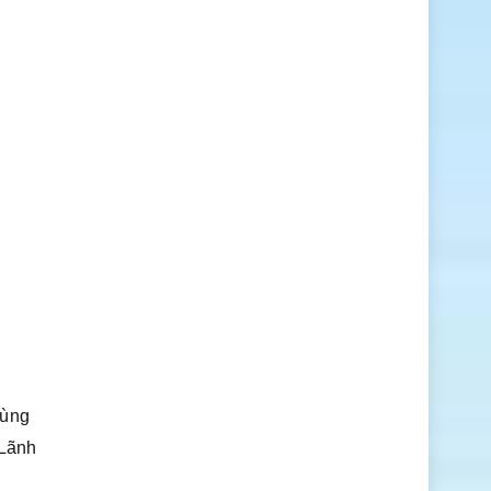
cùng
 Lãnh
i