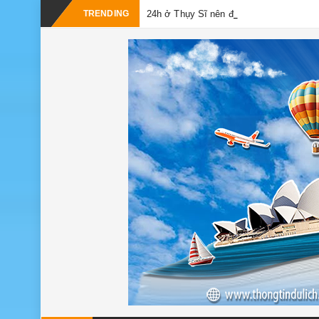
_
TRENDING
24h ở Thụy Sĩ nên đi đâu, chơi gì?