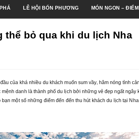
PHÁ
LỄ HỘI BỐN PHƯƠNG
MÓN NGON – ĐIỂM
thể bỏ qua khi du lịch Nha
g đầu của khá nhiều du khách muốn sum vầy, hâm nóng tình cả
c mệnh danh là thành phố du lịch bởi những vẻ đẹp ngất ngây 
o bạn một số những điểm đến đến thu hút khách du lịch tại Nha