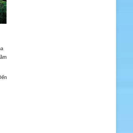
ha
Nằm
 Đến