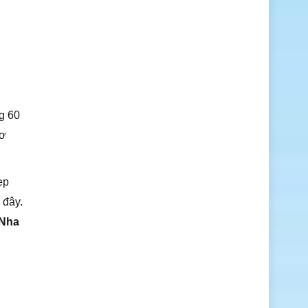
g 60
sơ
ẹp
 đây.
 Nha