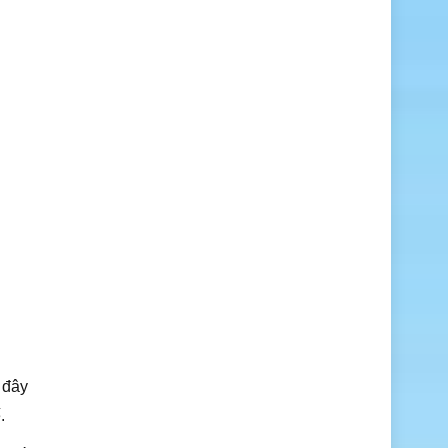
 đây
.