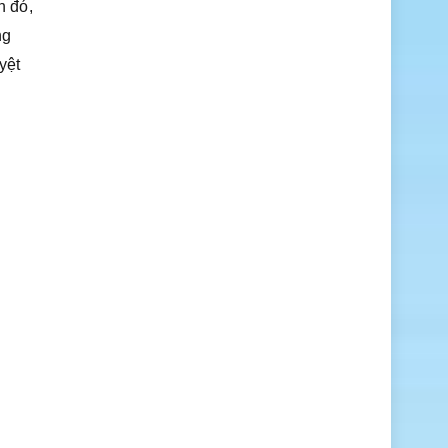
h đó,
ng
yệt