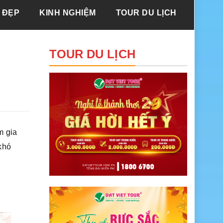
 ĐẸP
KINH NGHIỆM
TOUR DU LỊCH
TOUR DU LỊCH
m gia
khó