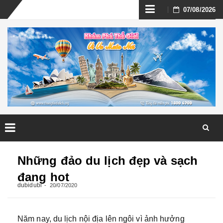
Skip
07/08/2026
to
content
Skip
to
Những đảo du lịch đẹp và sạch
content
đang hot
dubidubi
20/07/2020
Năm nay, du lịch nội địa lên ngôi vì ảnh hưởng