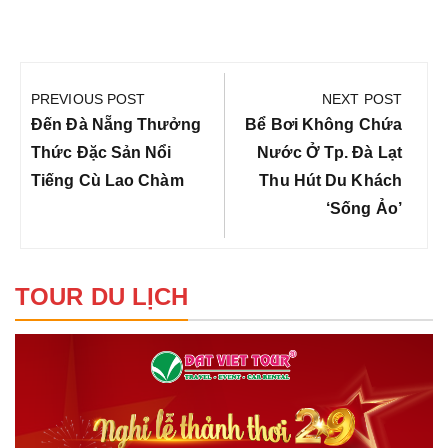
Điều
hướng
PREVIOUS POST
NEXT POST
bài
Previous
Next
Đến Đà Nẵng Thưởng
Bể Bơi Không Chứa
viết
Post:
Post:
Thức Đặc Sản Nổi
Nước Ở Tp. Đà Lạt
Tiếng Cù Lao Chàm
Thu Hút Du Khách
‘sống Ảo’
TOUR DU LỊCH