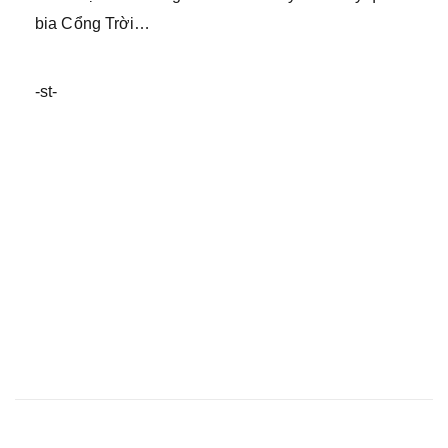
bia Cổng Trời…
-st-