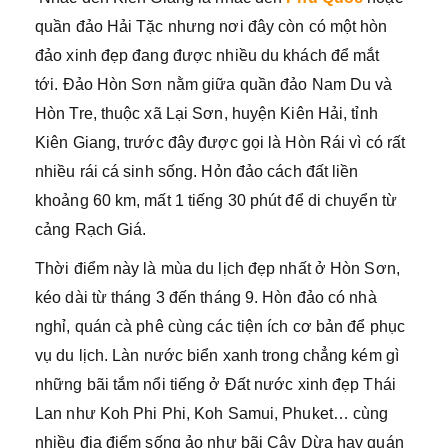
quần đảo Hải Tặc nhưng nơi đây còn có một hòn
đảo xinh đẹp đang được nhiều du khách để mắt
tới. Đảo Hòn Sơn nằm giữa quần đảo Nam Du và
Hòn Tre, thuộc xã Lại Sơn, huyện Kiên Hải, tỉnh
Kiên Giang, trước đây được gọi là Hòn Rái vì có rất
nhiều rái cá sinh sống. Hỏn đảo cách đất liền
khoảng 60 km, mất 1 tiếng 30 phút để di chuyển từ
cảng Rạch Giá.
Thời điểm này là mùa du lịch đẹp nhất ở Hòn Sơn,
kéo dài từ tháng 3 đến tháng 9. Hòn đảo có nhà
nghỉ, quán cà phê cùng các tiện ích cơ bản để phục
vụ du lịch. Làn nước biển xanh trong chẳng kém gì
những bãi tắm nổi tiếng ở Đất nước xinh đẹp Thái
Lan như Koh Phi Phi, Koh Samui, Phuket… cùng
nhiều địa điểm sống ảo như bãi Cây Dừa hay quán