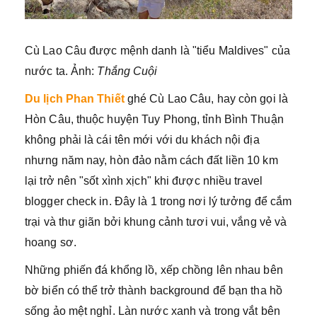
Cù Lao Câu được mệnh danh là "tiểu Maldives" của
nước ta. Ảnh:
Thắng Cuội
Du lịch Phan Thiết
ghé Cù Lao Câu, hay còn gọi là
Hòn Câu, thuộc huyện Tuy Phong, tỉnh Bình Thuận
không phải là cái tên mới với du khách nội địa
nhưng năm nay, hòn đảo nằm cách đất liền 10 km
lại trở nên "sốt xình xịch" khi được nhiều travel
blogger check in. Đây là 1 trong nơi lý tưởng để cắm
trại và thư giãn bởi khung cảnh tươi vui, vắng vẻ và
hoang sơ.
Những phiến đá khổng lồ, xếp chồng lên nhau bên
bờ biển có thể trở thành background để bạn tha hồ
sống ảo mệt nghỉ. Làn nước xanh và trong vắt bên