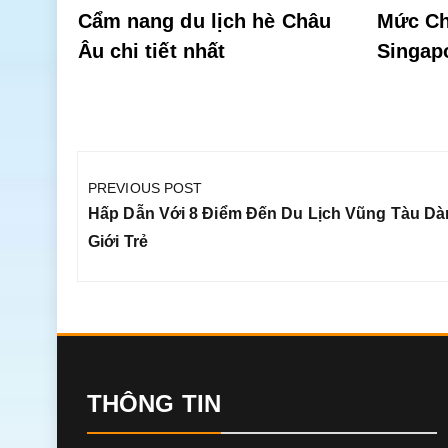
Cẩm nang du lịch hè Châu
Mức Ch
Âu chi tiết nhất
Singap
Điều
hướng
PREVIOUS POST
bài
Previous
Hấp Dẫn Với 8 Điểm Đến Du Lịch Vũng Tàu D
viết
Post:
Giới Trẻ
THÔNG TIN