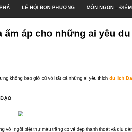
PHÁ
LỄ HỘI BỐN PHƯƠNG
MÓN NGON – ĐIỂM
à ấm áp cho những ai yêu du
ưng không bao giờ cũ với tất cả những ai yêu thích
du lich Da
 ĐẠO
g với ngôi biệt thự màu trắng có vẻ đẹp thanh thoát và dịu dà