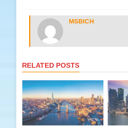
MSBICH
RELATED POSTS
ờng
hiên