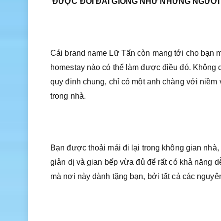
ĐƯỢC ĐỐI ĐÃI GIỐNG NHƯ NHỮNG NGƯỜI
Cái brand name Lữ Tấn còn mang tới cho bạn mộ
homestay nào có thể làm được điều đó. Không c
quy định chung, chỉ có một anh chàng với niềm 
trong nhà.
Bạn được thoải mái đi lại trong không gian nh
giản dị và gian bếp vừa đủ để rất có khả năng 
mà nơi này dành tặng bạn, bởi tất cả các nguyên