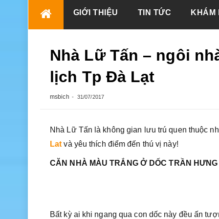
Skip
GIỚI THIỆU
TIN TỨC
KHÁM 
to
content
Nhà Lữ Tấn – ngôi nh
lịch Tp Đà Lạt
msbich
31/07/2017
Nhà Lữ Tấn là không gian lưu trú quen thuộc nh
Lat
và yêu thích điểm đến thú vị này!
CĂN NHÀ MÀU TRẮNG Ở DỐC TRẦN HƯNG
Bất kỳ ai khi ngang qua con dốc này đều ấn tượn