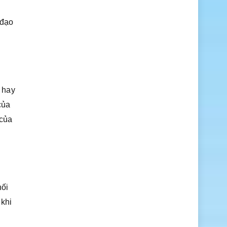
 đạo
 hay
của
 của
hối
 khi