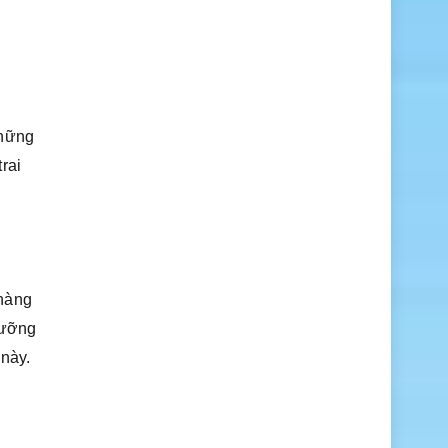
những
rai
 hàng
dưỡng
 này.