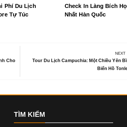
i Phí Du Lịch
Check In Làng Bích H
ore Tự Túc
Nhất Hàn Quốc
NEXT
Next
ành Cho
Tour Du Lịch Campuchia: Một Chiều Yên B
Post:
Biển Hồ Tonl
TÌM KIẾM