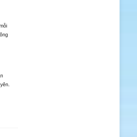
 mỗi
hông
ân
 yên.