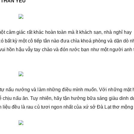
 THÂN YÊU
t cảm giác rất khác hoàn toàn mà ít khách sạn, nhà nghỉ hay
ó bất kỳ một cô tiếp tân nào đưa chìa khoá phòng và dặn dò 
vui hồn hậu vẫy tay chào và đón rước bạn như một người anh t
à, tự nấu nướng và làm những điều mình muốn. Với những mặt
dễ chịu nấu ăn. Tuy nhiên, hãy tận hưởng bữa sáng giàu dinh 
 liệu đều là rau củ tươi ngon nhất của xứ sở Đà Lạt thơ mộng