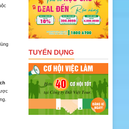
uộc
dùng
TUYỂN DỤNG
ịch
được
ng.