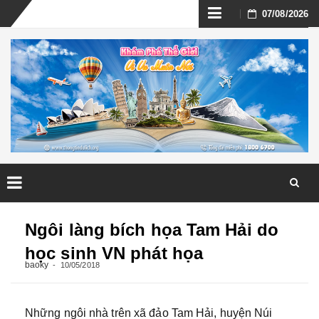
Skip
07/08/2026
to
content
Skip
to
Ngôi làng bích họa Tam Hải do
content
học sinh VN phát họa
baoky
10/05/2018
Những ngôi nhà trên xã đảo Tam Hải, huyện Núi