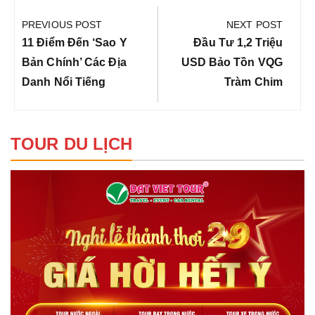
hướng
PREVIOUS POST
NEXT POST
bài
Previous
Next
11 Điểm Đến ‘sao Y
Đầu Tư 1,2 Triệu
viết
Post:
Post:
Bản Chính’ Các Địa
USD Bảo Tồn VQG
Danh Nổi Tiếng
Tràm Chim
TOUR DU LỊCH