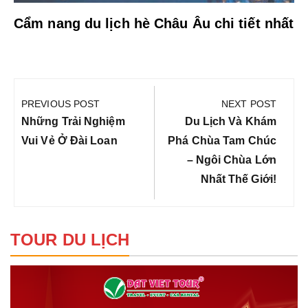
Cẩm nang du lịch hè Châu Âu chi tiết nhất
Điều
hướng
PREVIOUS POST
NEXT POST
bài
Previous
Next
Những Trải Nghiệm
Du Lịch Và Khám
viết
Post:
Post:
Vui Vẻ Ở Đài Loan
Phá Chùa Tam Chúc
– Ngôi Chùa Lớn
Nhất Thế Giới!
TOUR DU LỊCH