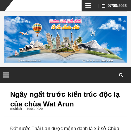
Skip
07/08/2026
to
content
Skip
to
Ngây ngất trước kiến trúc độc lạ
content
của chùa Wat Arun
msbich
19/02/2020
Đất nước Thái Lan được mệnh danh là xứ sở Chùa