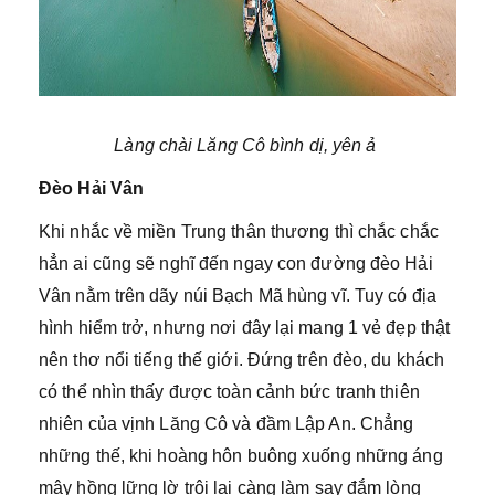
Làng chài Lăng Cô bình dị, yên ả
Đèo Hải Vân
Khi nhắc về miền Trung thân thương thì chắc chắc
hẳn ai cũng sẽ nghĩ đến ngay con đường đèo Hải
Vân nằm trên dãy núi Bạch Mã hùng vĩ. Tuy có địa
hình hiểm trở, nhưng nơi đây lại mang 1 vẻ đẹp thật
nên thơ nổi tiếng thế giới. Đứng trên đèo, du khách
có thể nhìn thấy được toàn cảnh bức tranh thiên
nhiên của vịnh Lăng Cô và đầm Lập An. Chẳng
những thế, khi hoàng hôn buông xuống những áng
mây hồng lững lờ trôi lại càng làm say đắm lòng