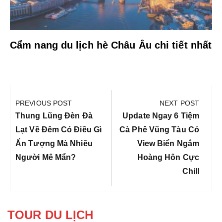
Cẩm nang du lịch hè Châu Âu chi tiết nhất
Điều
hướng
PREVIOUS POST
NEXT POST
bài
Previous
Next
Thung Lũng Đèn Đà
Update Ngay 6 Tiệm
viết
Post:
Post:
Lạt Về Đêm Có Điều Gì
Cà Phê Vũng Tàu Có
Ấn Tượng Mà Nhiều
View Biển Ngắm
Người Mê Mẩn?
Hoàng Hôn Cực
Chill
TOUR DU LỊCH