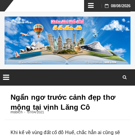
Skip
08/08/2026
to
content
Skip
to
Ngẩn ngơ trước cảnh đẹp thơ
content
mộng tại vịnh Lăng Cô
msbich
07/04/2021
Khi kể về vùng đất cố đô Huế, chắc hẳn ai cũng sẽ