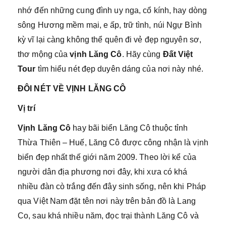
nhớ đến những cung đình uy nga, cổ kính, hay dòng
sông Hương mềm mại, e ấp, trữ tình, núi Ngự Bình
kỳ vĩ lại càng không thể quên đi vẻ đẹp nguyên sơ,
thơ mộng của
vịnh Lăng Cô
. Hãy cùng
Đất Việt
Tour
tìm hiểu nét đẹp duyên dáng của nơi này nhé.
ĐÔI NÉT VỀ VỊNH LĂNG CÔ
Vị trí
Vịnh Lăng Cô
hay bãi biển Lăng Cô thuộc tỉnh
Thừa Thiên – Huế, Lăng Cô được công nhận là vịnh
biển đẹp nhất thế giới năm 2009. Theo lời kể của
người dân địa phương nơi đây, khi xưa có khá
nhiều đàn cò trắng đến đây sinh sống, nên khi Pháp
qua Việt Nam đặt tên nơi này trên bản đồ là Lang
Co, sau khá nhiều năm, đọc trại thành Lăng Cô và