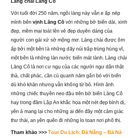
Làng chài Lăng Cô
Với tuổi đời 250 năm, ngôi làng này vẫn e ấp nép
mình bên
vịnh Lăng Cô
với những bờ biển dài, xinh
đẹp, mềm mại toát lên vẻ đẹp duyên dáng của
người con gái xứ sở mộng mơ. Làng chài được ôm
ấp bởi một bên là những dãy núi trập trùng hùng vĩ,
một bên là những làn nước biển mát lành. Làng chài
Lăng Cô là nơi cư ngụ của các người ngư dân thật
thà, chất phác, cần cù quanh năm gắn bó với biển
dù khó khăn nhưng vẫn không từ bỏ. Hình ảnh
những chiếc thuyền neo đậu trên bờ biển Lăng Cô
hay trong đầm Lập An khắc họa một nét đẹp bình dị,
yên ả mang lại cho những ai đến đây một cảm giác
thư thái, an yên quên đi những lo toan nơi phố thị.
Tham khảo >>>
Tour Du Lịch: Đà Nẵng – Bà Nà