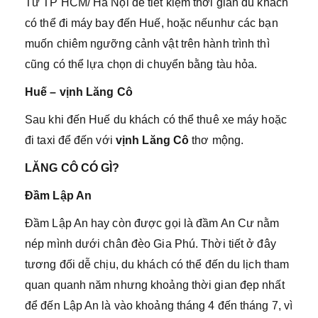
Từ TP HCM/ Hà Nội để tiết kiệm thời gian du khách
có thể đi máy bay đến Huế, hoặc nếunhư các bạn
muốn chiêm ngưỡng cảnh vật trên hành trình thì
cũng có thể lựa chọn di chuyển bằng tàu hỏa.
Huế – vịnh Lăng Cô
Sau khi đến Huế du khách có thể thuê xe máy hoặc
đi taxi để đến với
vịnh Lăng Cô
thơ mộng.
LĂNG CÔ CÓ GÌ?
Đầm Lập An
Đầm Lập An hay còn được gọi là đầm An Cư nằm
nép mình dưới chân đèo Gia Phú. Thời tiết ở đây
tương đối dễ chịu, du khách có thể đến du lịch tham
quan quanh năm nhưng khoảng thời gian đẹp nhất
để đến Lập An là vào khoảng tháng 4 đến tháng 7, vì