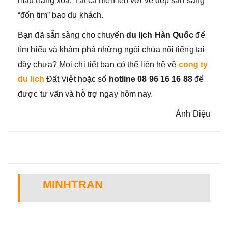
màu trắng xóa. Tất cả hiện lên với vẻ đẹp sẵn sàng
“đốn tim” bao du khách.
Bạn đã sẵn sàng cho chuyến
du lịch Hàn Quốc
để
tìm hiểu và khám phá những ngôi chùa nổi tiếng tại
đây chưa? Mọi chi tiết bạn có thể liên hệ về
cong ty
du lich
Đất Việt hoặc số
hotline 08 96 16 16 88
để
được tư vấn và hỗ trợ ngay hôm nay.
Ánh Diệu
MINHTRAN