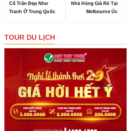
viết
Post:
Post:
Cổ Trấn Đẹp Như
Nhà Hàng Giá Rẻ Tại
Tranh Ở Trung Quốc
Melbourne Úc
TOUR DU LỊCH