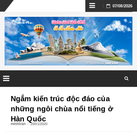
Skip
07/08/2026
to
content
Skip
to
Ngắm kiến trúc độc đáo của
content
những ngôi chùa nổi tiếng ở
Hàn Quốc
minhtran
20/01/2020