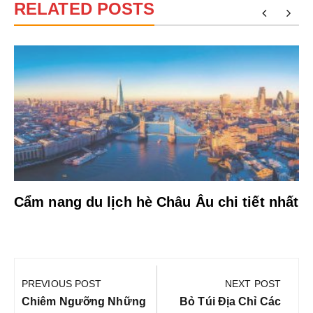
RELATED POSTS
Cẩm nang du lịch hè Châu Âu chi tiết nhất
Điều
hướng
PREVIOUS POST
NEXT POST
bài
Previous
Next
Chiêm Ngưỡng Những
Bỏ Túi Địa Chỉ Các