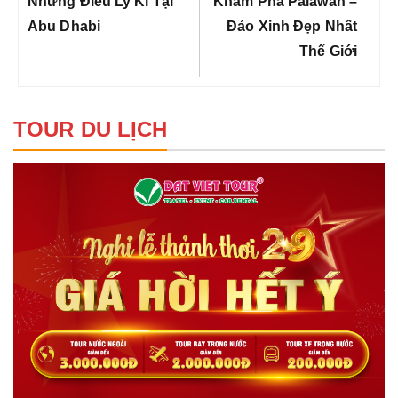
bài
Những Điều Ly Kì Tại
Khám Phá Palawan –
viết
Post:
Post:
Abu Dhabi
Đảo Xinh Đẹp Nhất
Thế Giới
TOUR DU LỊCH