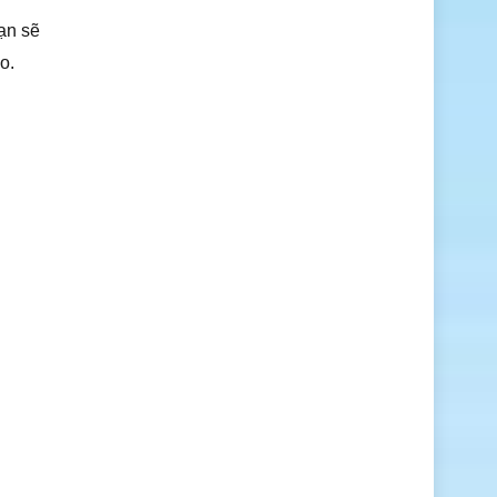
ạn sẽ
o.