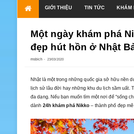
Skip
GIỚI THIỆU
TIN TỨC
KHÁM 
to
content
Một ngày khám phá Ni
đẹp hút hồn ở Nhật B
msbich
23/03/2020
Nhật là một trong những quốc gia sở hữu nền du
lịch sử lâu đời hay những khu du lịch sầm uất. 
đa dạng. Nếu bạn muốn tìm một nơi để “sống chậ
dành
24h khám phá Nikko
– thành phố đẹp mê