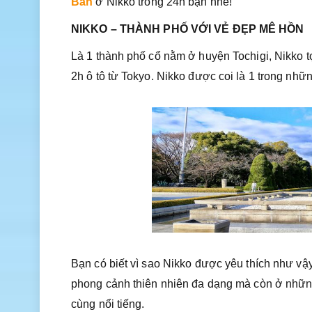
Ban
ở Nikko trong 24h bạn nhé!
NIKKO – THÀNH PHỐ VỚI VẺ ĐẸP MÊ HỒN
Là 1 thành phố cổ nằm ở huyện Tochigi, Nikko t
2h ô tô từ Tokyo. Nikko được coi là 1 trong nhữn
Bạn có biết vì sao Nikko được yêu thích như v
phong cảnh thiên nhiên đa dạng mà còn ở những 
cùng nổi tiếng.