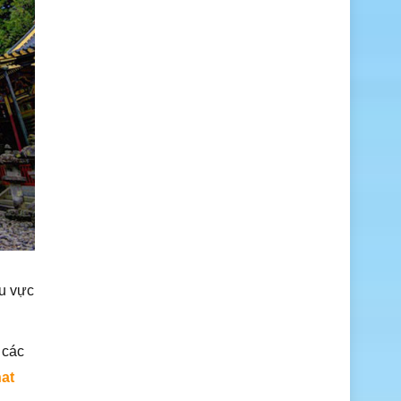
hu vực
 các
hat