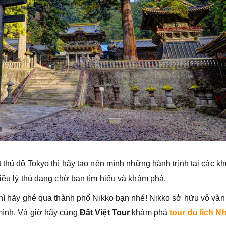
t thủ đô Tokyo thì hãy tạo nên mình những hành trình tại các k
điều lý thú đang chờ bạn tìm hiểu và khám phá.
 thì hãy ghé qua thành phố Nikko bạn nhé! Nikko sở hữu vô vàn
mình. Và giờ hãy cùng
Đất Việt Tour
khám phá
tour du lich N