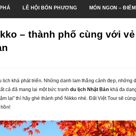
PHÁ
LỄ HỘI BỐN PHƯƠNG
MÓN NGON – ĐIỂM
kko – thành phố cùng với vẻ
ản
 lịch khá phát triển. Những danh lam thắng cảnh đẹp, những di
Tất cả đã mang lại một bức tranh
du lịch Nhật Bản
khá đa dạn
m lại” thì hãy ghé thành phố Nikko nhé. Đất Việt Tour sẽ cùn
 hồn!