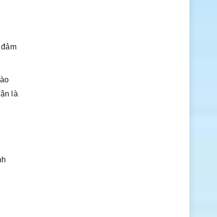
n đảm
vào
ận là
nh