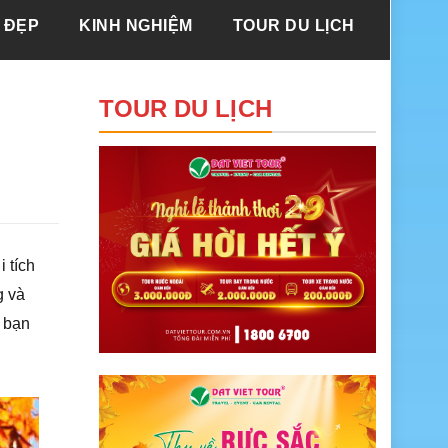
 ĐẸP
KINH NGHIỆM
TOUR DU LỊCH
TOUR DU LỊCH
 tích
g và
g bạn