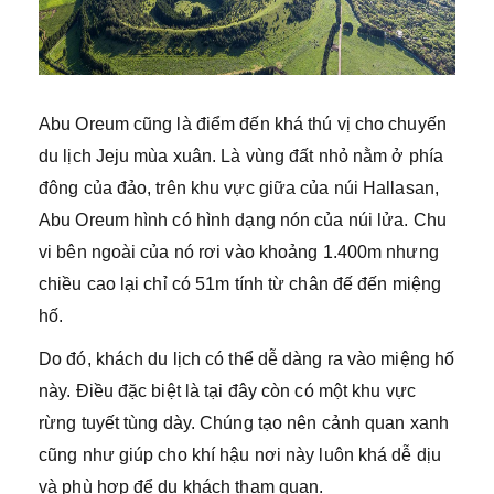
Abu Oreum cũng là điểm đến khá thú vị cho chuyến
du lịch Jeju mùa xuân. Là vùng đất nhỏ nằm ở phía
đông của đảo, trên khu vực giữa của núi Hallasan,
Abu Oreum hình có hình dạng nón của núi lửa. Chu
vi bên ngoài của nó rơi vào khoảng 1.400m nhưng
chiều cao lại chỉ có 51m tính từ chân đế đến miệng
hố.
Do đó, khách du lịch có thể dễ dàng ra vào miệng hố
này. Điều đặc biệt là tại đây còn có một khu vực
rừng tuyết tùng dày. Chúng tạo nên cảnh quan xanh
cũng như giúp cho khí hậu nơi này luôn khá dễ dịu
và phù hợp để du khách tham quan.