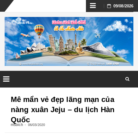
Skip
09/08/2026
to
content
Skip
to
Mê mẩn vẻ đẹp lãng mạn của
content
nàng xuân Jeju – du lịch Hàn
Quốc
msbich
06/03/2020