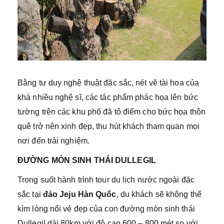
Bằng tư duy nghệ thuật đặc sắc, nét vẽ tài hoa của
khá nhiều nghệ sĩ, các tác phẩm phác họa lên bức
tường trên các khu phố đã tô điểm cho bức họa thôn
quê trở nên xinh đẹp, thu hút khách tham quan mọi
nơi đến trải nghiệm.
ĐƯỜNG MÒN SINH THÁI DULLEGIL
Trong suốt hành trình tour du lịch nước ngoài đặc
sắc tại
đảo Jeju Hàn Quốc
, du khách sẽ không thể
kìm lòng nổi vẻ đẹp của con đường mòn sinh thái
Dullegil dài 80km với độ cao 600 – 800 mét so với