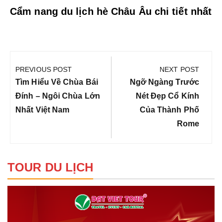
Cẩm nang du lịch hè Châu Âu chi tiết nhất
Điều
hướng
PREVIOUS POST
NEXT POST
bài
Previous
Next
Tìm Hiểu Về Chùa Bái
Ngỡ Ngàng Trước
viết
Post:
Post:
Đính – Ngôi Chùa Lớn
Nét Đẹp Cổ Kính
Nhất Việt Nam
Của Thành Phố
Rome
TOUR DU LỊCH