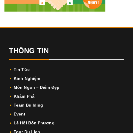
THÔNG TIN
Tin Tức
Kinh Nghiệm
Món Ngon – Điểm Đẹp
Khám Phá
Team Building
Event
Lễ Hội Bốn Phương
Tour Du Lịch