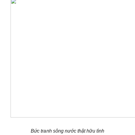
Bức tranh sông nước thật hữu tình