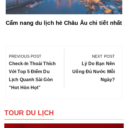
Cẩm nang du lịch hè Châu Âu chi tiết nhất
Điều
hướng
PREVIOUS POST
NEXT POST
bài
Previous
Next
Check-In Thoải Thích
Lý Do Bạn Nên
viết
Post:
Post:
Với Top 5 Điểm Du
Uống Đủ Nước Mỗi
Lịch Quanh Sài Gòn
Ngày?
“hot Hòn Họt”
TOUR DU LỊCH