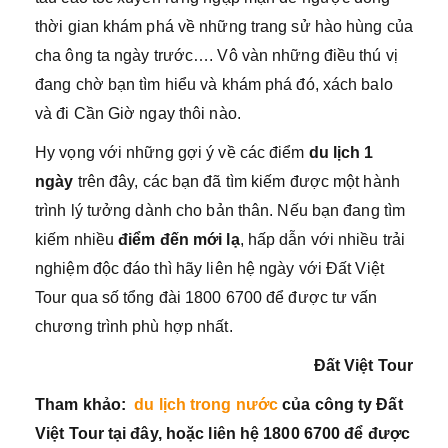
thời gian khám phá về những trang sử hào hùng của
cha ông ta ngày trước…. Vô vàn những điều thú vị
đang chờ bạn tìm hiểu và khám phá đó, xách balo
và đi Cần Giờ ngay thôi nào.
Hy vọng với những gợi ý về các điểm
du lịch 1
ngày
trên đây, các bạn đã tìm kiếm được một hành
trình lý tưởng dành cho bản thân. Nếu bạn đang tìm
kiếm nhiều
điểm đến mới lạ
, hấp dẫn với nhiều trải
nghiệm độc đáo thì hãy liên hệ ngày với Đất Việt
Tour qua số tổng đài 1800 6700 để được tư vấn
chương trình phù hợp nhất.
Đất Việt Tour
Tham khảo:
du lịch trong nước
của công ty Đất
Việt Tour tại đây, hoặc liên hệ 1800 6700 để được