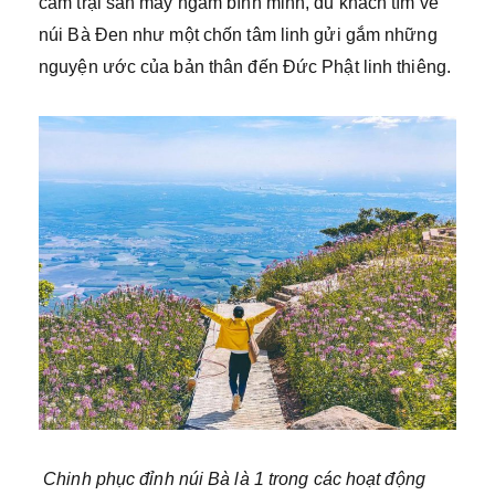
cắm trại săn mây ngắm bình minh, du khách tìm về
núi Bà Đen như một chốn tâm linh gửi gắm những
nguyện ước của bản thân đến Đức Phật linh thiêng.
Chinh phục đỉnh núi Bà là 1 trong các hoạt động