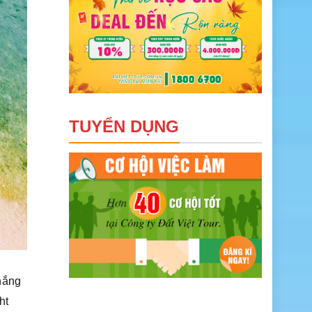
TUYỂN DỤNG
nắng
ht