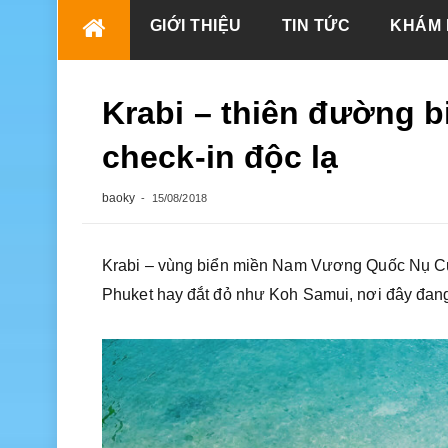
Skip
GIỚI THIỆU
TIN TỨC
KHÁM 
to
content
Krabi – thiên đường bi
check-in độc lạ
baoky
15/08/2018
Krabi – vùng biển miền Nam Vương Quốc Nụ Cư
Phuket hay đắt đỏ như Koh Samui, nơi đây đang