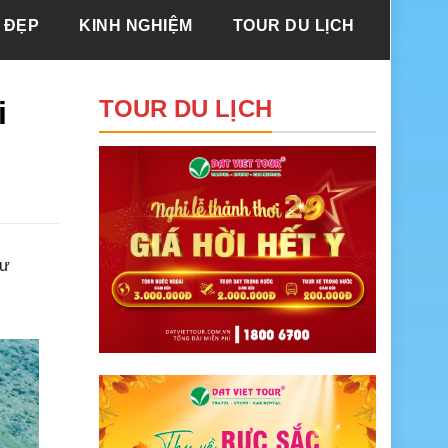
 ĐẸP
KINH NGHIỆM
TOUR DU LỊCH
i
TOUR DU LỊCH
hư