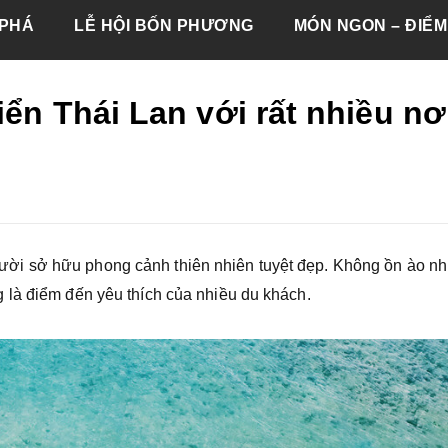
PHÁ
LỄ HỘI BỐN PHƯƠNG
MÓN NGON – ĐIỂM
ển Thái Lan với rất nhiều nơ
ời sở hữu phong cảnh thiên nhiên tuyệt đẹp. Không ồn ào n
 là điểm đến yêu thích của nhiều du khách.