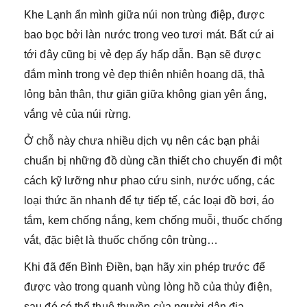
Khe Lạnh ẩn mình giữa núi non trùng điệp, được
bao bọc bởi làn nước trong veo tươi mát. Bất cứ ai
tới đây cũng bị vẻ đẹp ấy hấp dẫn. Bạn sẽ được
đắm mình trong vẻ đẹp thiên nhiên hoang dã, thả
lỏng bản thân, thư giãn giữa không gian yên ắng,
vắng vẻ của núi rừng.
Ở chỗ này chưa nhiều dịch vụ nên các bạn phải
chuẩn bị những đồ dùng cần thiết cho chuyến đi một
cách kỹ lưỡng như phao cứu sinh, nước uống, các
loại thức ăn nhanh để tự tiếp tế, các loại đồ bơi, áo
tắm, kem chống nắng, kem chống muỗi, thuốc chống
vắt, đặc biệt là thuốc chống côn trùng…
Khi đã đến Bình Điền, bạn hãy xin phép trước để
được vào trong quanh vùng lòng hồ của thủy điện,
sau đó có thể thuê thuyền của người dân địa