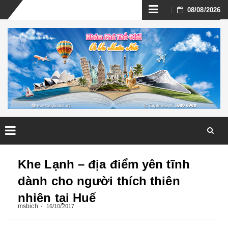
Skip
08/08/2026
to
content
Skip
to
Khe Lạnh – địa điểm yên tĩnh
content
dành cho người thích thiên
nhiên tại Huế
msbich
16/10/2017