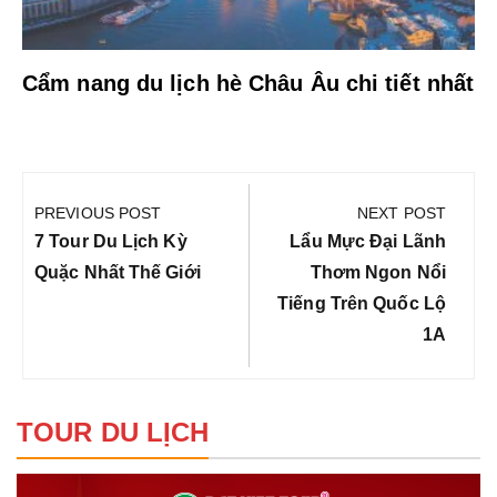
Cẩm nang du lịch hè Châu Âu chi tiết nhất
Điều
hướng
PREVIOUS POST
NEXT POST
bài
Previous
Next
7 Tour Du Lịch Kỳ
Lẩu Mực Đại Lãnh
viết
Post:
Post:
Quặc Nhất Thế Giới
Thơm Ngon Nổi
Tiếng Trên Quốc Lộ
1A
TOUR DU LỊCH