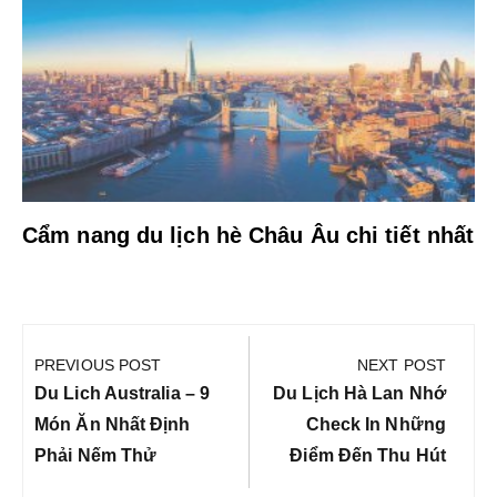
Cẩm nang du lịch hè Châu Âu chi tiết nhất
Điều
hướng
PREVIOUS POST
NEXT POST
bài
Previous
Next
Du Lich Australia – 9
Du Lịch Hà Lan Nhớ
viết
Post:
Post:
Món Ăn Nhất Định
Check In Những
Phải Nếm Thử
Điểm Đến Thu Hút