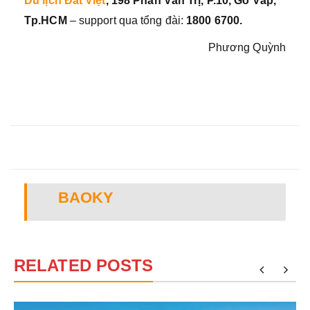
Du lịch Đất Việt
, 198 Phan Văn Trị, P.10, Gò Vấp,
Tp.HCM
– support qua tổng đài:
1800 6700.
Phương Quỳnh
BAOKY
RELATED POSTS