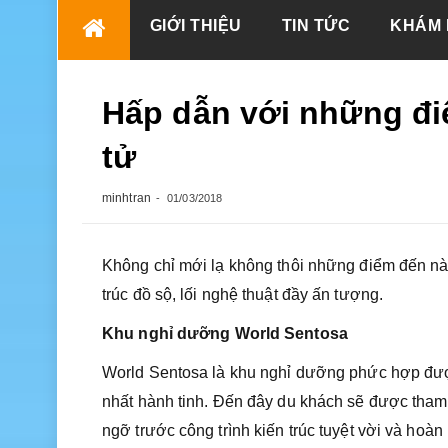
Skip
GIỚI THIỆU
TIN TỨC
KHÁM 
to
content
Hấp dẫn với những đi
tử
minhtran
01/03/2018
Không chỉ mới lạ không thôi những điểm đến này
trúc đồ sộ, lối nghệ thuật đầy ấn tượng.
Khu nghỉ dưỡng World Sentosa
World Sentosa là khu nghỉ dưỡng phức hợp được
nhất hành tinh. Đến đây du khách sẽ được tham 
ngỡ trước công trình kiến trúc tuyệt vời và hoàn