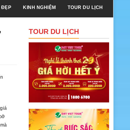
 ĐẸP
KINH NGHIỆM
TOUR DU LỊCH
ư
TOUR DU LỊCH
ến
 giá
 bỡ
ợ mà