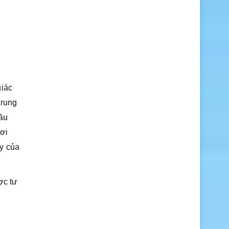
giác
trung
đầu
hơi
y của
ợc tư