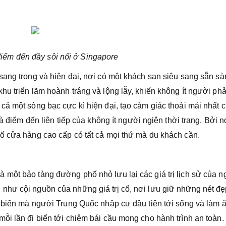
iểm đến đầy sôi nổi ở Singapore
sang trong và hiện đại, nơi có một khách sạn siêu sang sẵn s
u triển lãm hoành tráng và lộng lẫy, khiến không ít người phả
cả một sòng bạc cực kì hiện đại, tạo cảm giác thoải mái nhất 
là điểm đến liên tiếp của không ít người ngiện thời trang. Bởi n
ố cửa hàng cao cấp có tất cả mọi thứ mà du khách cần.
một bảo tàng đường phố nhỏ lưu lại các giá trị lịch sử của 
như cội nguồn của những giá trị cổ, nơi lưu giữ những nét đ
n biển mà người Trung Quốc nhập cư đầu tiên tới sống và làm ă
ỗi lần đi biển tới chiêm bái cầu mong cho hành trình an toàn.