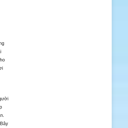
àng
i
cho
ơi
người
ẹp
n.
 Bây