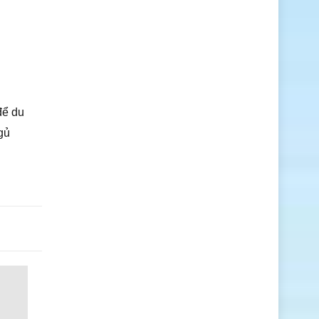
để du
gủ