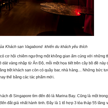
 của Khách sạn Vagabond
khiến du khách yêu thích
 có cơ hội chiêm ngưỡng một không gian ấm cúng với những th
đề dát vàng nhập từ Ấn Độ, mỗi một họa tiết trên cây bồ đề này
tầng trệt khách sạn còn có quầy bar, nhà hàng… Những bức t
thay thế bằng các tác phẩm mới.
ách đi Singapore tìm đến đó là Marina Bay. Cũng là một trong
n đắt giá nhất hành tinh. Đây là 1 tổ hợp 3 tòa tháp 55 tầng 