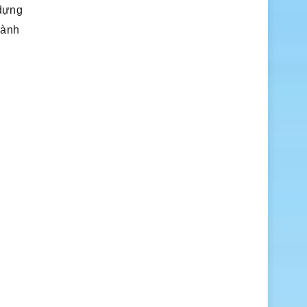
 dựng
dành