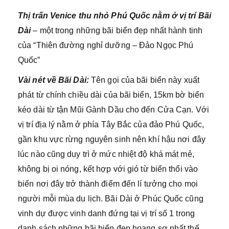
Thị trấn Venice thu nhỏ Phú Quốc nằm ở vị trí Bãi
Dài
– một trong những bãi biển đẹp nhất hành tinh
của “Thiên đường nghỉ dưỡng – Đảo Ngọc Phú
Quốc”
Vài nét về Bãi Dài:
Tên gọi của bãi biển này xuất
phát từ chính chiều dài của bãi biển, 15km bờ biển
kéo dài từ tận Mũi Gành Dầu cho đến Cửa Cạn. Với
vị trí địa lý nằm ở phía Tây Bắc của đảo Phú Quốc,
gần khu vực rừng nguyên sinh nên khí hậu nơi đây
lúc nào cũng duy trì ở mức nhiệt độ khá mát mẻ,
không bị oi nóng, kết hợp với gió từ biển thổi vào
biến nơi đây trở thành điểm đến lí tưởng cho mọi
người mỗi mùa du lịch. Bãi Dài ở Phúc Quốc cũng
vinh dự được vinh danh đứng tại vị trí số 1 trong
danh sách những bãi biển đẹp hoang sơ nhất thế