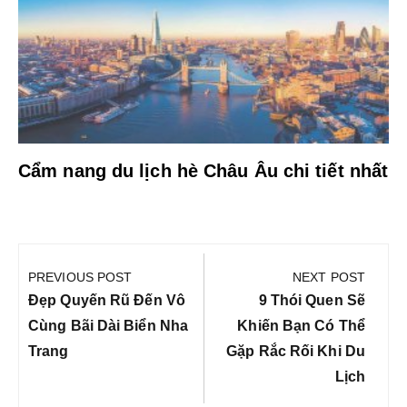
Cẩm nang du lịch hè Châu Âu chi tiết nhất
Điều
hướng
PREVIOUS POST
NEXT POST
bài
Previous
Next
Đẹp Quyến Rũ Đến Vô
9 Thói Quen Sẽ
viết
Post:
Post:
Cùng Bãi Dài Biển Nha
Khiến Bạn Có Thể
Trang
Gặp Rắc Rối Khi Du
Lịch