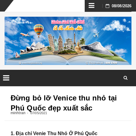
Skip
08/08/2026
to
content
Skip
to
Đừng bỏ lỡ Venice thu nhỏ tại
content
Phú Quốc đẹp xuất sắc
minhtran
07/05/2021
1. Địa chỉ Venie Thu Nhỏ Ở Phú Quốc