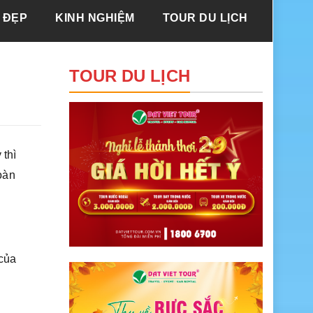
 ĐẸP
KINH NGHIỆM
TOUR DU LỊCH
TOUR DU LỊCH
thì
oàn
 của