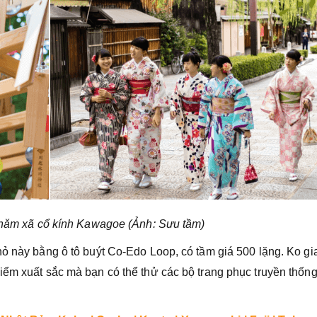
hăm xã cổ kính Kawagoe (Ảnh: Sưu tầm)
hỏ này bằng ô tô buýt Co-Edo Loop, có tầm giá 500 lặng. Ko gi
iểm xuất sắc mà bạn có thể thử các bộ trang phục truyền thốn