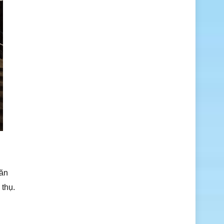
văn
 thụ.