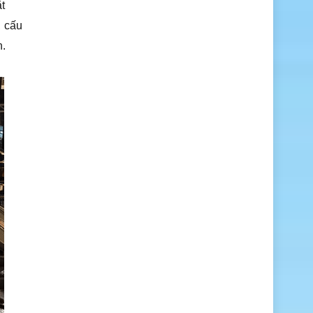
t
, cấu
h.