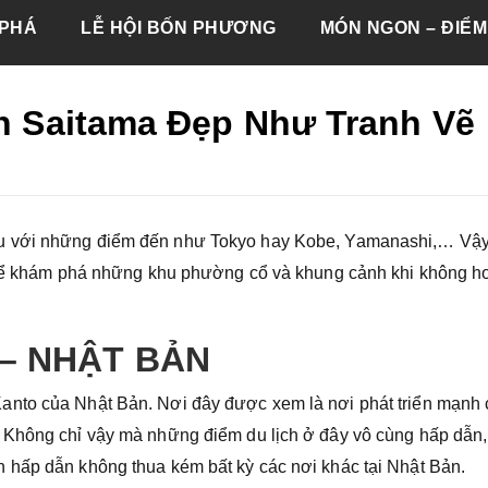
PHÁ
LỄ HỘI BỐN PHƯƠNG
MÓN NGON – ĐIỂM
nh Saitama Đẹp Như Tranh Vẽ
u với những điểm đến như Tokyo hay Kobe, Yamanashi,… Vậy 
o để khám phá những khu phường cổ và khung cảnh khi không h
 – NHẬT BẢN
anto của Nhật Bản. Nơi đây được xem là nơi phát triển mạnh
 Không chỉ vậy mà những điểm du lịch ở đây vô cùng hấp dẫn,
 hấp dẫn không thua kém bất kỳ các nơi khác tại Nhật Bản.