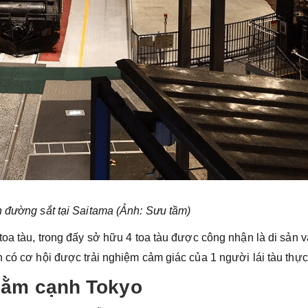
 đường sắt tại Saitama (Ảnh: Sưu tầm)
toa tàu, trong đấy sở hữu 4 toa tàu được công nhận là di sản 
 có cơ hội được trải nghiệm cảm giác của 1 người lái tàu thực
nằm cạnh Tokyo