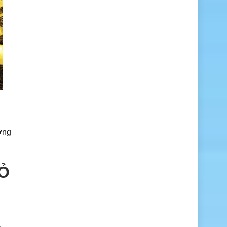
ơng
BỎ