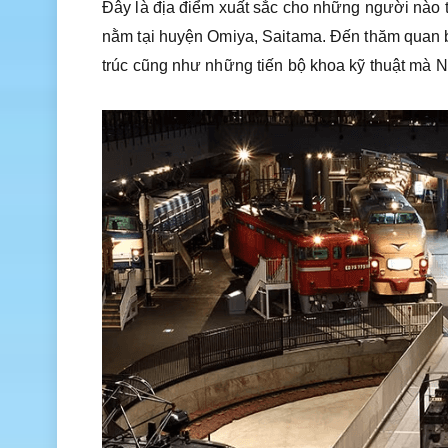
Đây là địa điểm xuất sắc cho những người nào 
nằm tại huyện Omiya, Saitama. Đến thăm quan bả
trúc cũng như những tiến bộ khoa kỹ thuật mà 