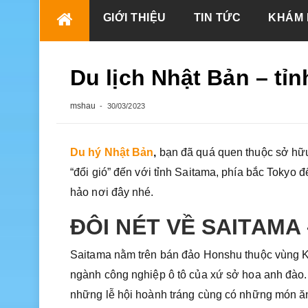
Skip
GIỚI THIỆU
TIN TỨC
KHÁM 
to
content
Du lịch Nhật Bản – tỉ
mshau
30/03/2023
Du hý Nhật Bản
,
bạn đã quá quen thuộc sở hữ
“đổi gió” đến với tỉnh Saitama, phía bắc Toky
hảo nơi đây nhé.
ĐÔI NÉT VỀ SAITAMA
Saitama nằm trên bán đảo Honshu thuộc vùng K
ngành công nghiệp ô tô của xứ sở hoa anh đào.
những lễ hội hoành tráng cùng có những món ăn