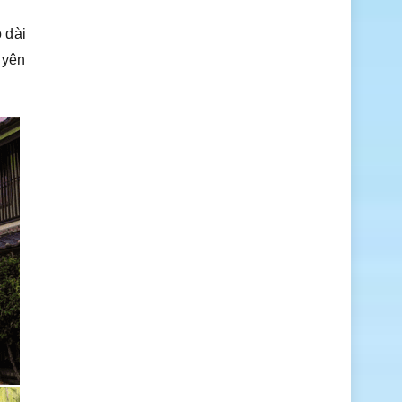
 dài
 yên