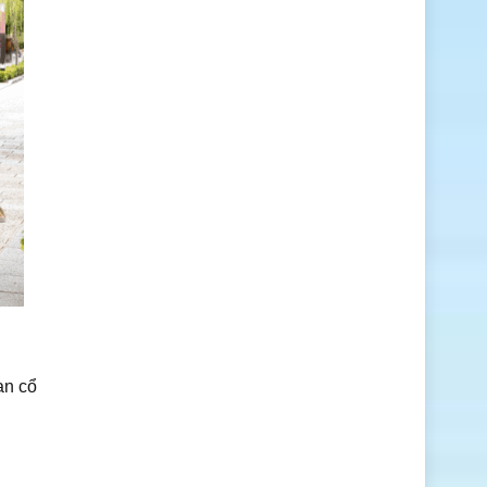
an cổ
g