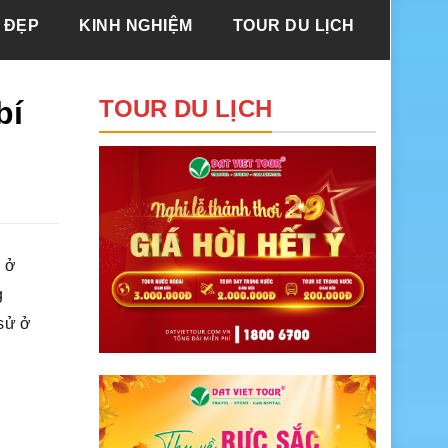
 ĐẸP
KINH NGHIỆM
TOUR DU LỊCH
bí
TOUR DU LỊCH
n ở
g
 sử ở