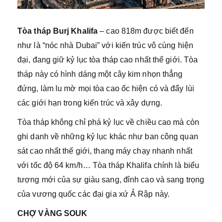
Tòa tháp Burj Khalifa
– cao 818m được biết đến
như là “nóc nhà Dubai” với kiến trúc vô cùng hiện
đại, đang giữ kỷ lục tòa tháp cao nhất thế giới. Tòa
tháp này có hình dáng một cây kim nhọn thẳng
đứng, làm lu mờ mọi tòa cao ốc hiện có và đẩy lùi
các giới hạn trong kiến trúc và xây dựng.
Tòa tháp không chỉ phá kỷ lục về chiều cao mà còn
ghi danh về những kỷ lục khác như ban công quan
sát cao nhất thế giới, thang máy chạy nhanh nhất
với tốc độ 64 km/h… Tòa tháp Khalifa chính là biểu
tượng mới của sự giàu sang, đỉnh cao và sang trọng
của vương quốc các đại gia xứ Ả Rập này.
CHỢ VÀNG SOUK