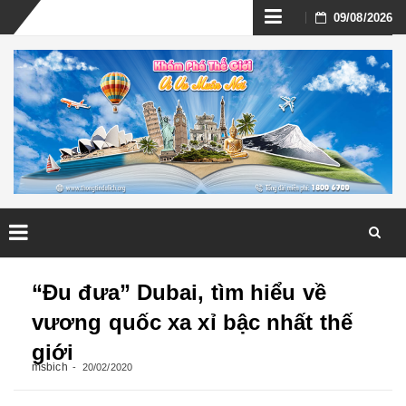
Skip
09/08/2026
to
content
Skip
to
“Đu đưa” Dubai, tìm hiểu về
content
vương quốc xa xỉ bậc nhất thế
giới
msbich
20/02/2020