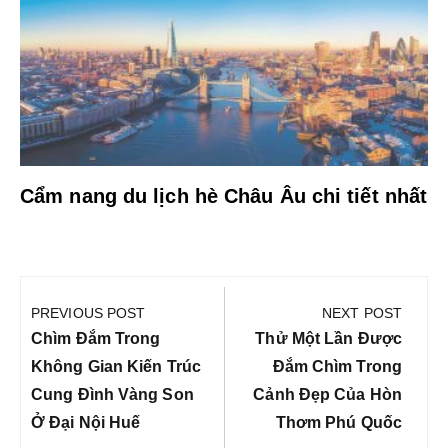
Cẩm nang du lịch hè Châu Âu chi tiết nhất
Điều
hướng
PREVIOUS POST
NEXT POST
bài
Previous
Next
Chìm Đắm Trong
Thử Một Lần Được
viết
Post:
Post:
Không Gian Kiến Trúc
Đắm Chìm Trong
Cung Đình Vàng Son
Cảnh Đẹp Của Hòn
Ở Đại Nội Huế
Thơm Phú Quốc