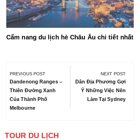
Cẩm nang du lịch hè Châu Âu chi tiết nhất
Điều
hướng
PREVIOUS POST
NEXT POST
bài
Previous
Next
Dandenong Ranges –
Dân Địa Phương Gợi
viết
Post:
Post:
Thiên Đường Xanh
Ý Những Việc Nên
Của Thành Phố
Làm Tại Sydney
Melbourne
TOUR DU LỊCH