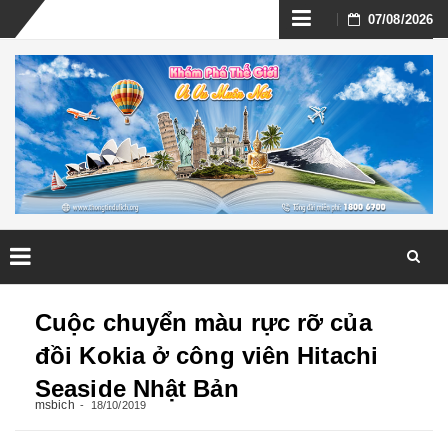
Skip
07/08/2026
to
content
Skip
to
Cuộc chuyển màu rực rỡ của
content
đồi Kokia ở công viên Hitachi
Seaside Nhật Bản
msbich
18/10/2019