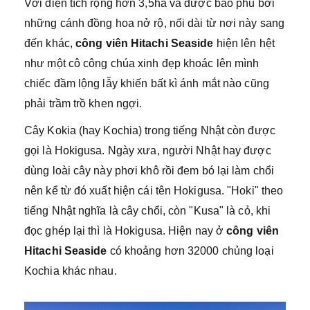
Với diện tích rộng hơn 3,5ha và được bao phủ bởi
những cánh đồng hoa nở rộ, nối dài từ nơi này sang
đến khác,
công viên Hitachi Seaside
hiện lên hệt
như một cô công chúa xinh đẹp khoác lên mình
chiếc đầm lộng lẫy khiến bất kì ánh mắt nào cũng
phải trầm trồ khen ngợi.
Cây Kokia (hay Kochia) trong tiếng Nhật còn được
gọi là Hokigusa. Ngày xưa, người Nhật hay được
dùng loài cây này phơi khô rồi đem bó lại làm chổi
nên kể từ đó xuất hiện cái tên Hokigusa. "Hoki" theo
tiếng Nhật nghĩa là cây chổi, còn "Kusa" là cỏ, khi
đọc ghép lại thì là Hokigusa. Hiện nay ở
công viên
Hitachi Seaside
có khoảng hơn 32000 chủng loại
Kochia khác nhau.