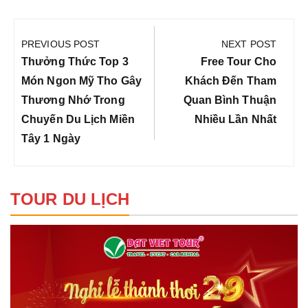
Điều
hướng
PREVIOUS POST
NEXT POST
bài
Previous
Next
Thưởng Thức Top 3
Free Tour Cho
viết
Post:
Post:
Món Ngon Mỹ Tho Gây
Khách Đến Tham
Thương Nhớ Trong
Quan Bình Thuận
Chuyến Du Lịch Miền
Nhiều Lần Nhất
Tây 1 Ngày
TOUR DU LỊCH