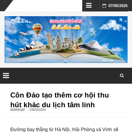
Skip
07/08/2026
to
content
Skip
to
Côn Đảo tạo thêm cơ hội thu
content
hút khác du lịch tâm linh
dubidubi
24/09/2020
Đường bay thẳng từ Hà Nội, Hải Phòng và Vinh sẽ