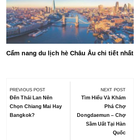
Cẩm nang du lịch hè Châu Âu chi tiết nhất
Điều
hướng
PREVIOUS POST
NEXT POST
bài
Previous
Next
Đến Thái Lan Nên
Tìm Hiểu Và Khám
viết
Post:
Post:
Chọn Chiang Mai Hay
Phá Chợ
Bangkok?
Dongdaemun – Chợ
Sầm Uất Tại Hàn
Quốc