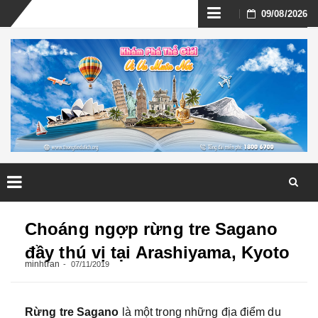
Skip
09/08/2026
to
content
Skip
to
Choáng ngợp rừng tre Sagano
content
đầy thú vị tại Arashiyama, Kyoto
minhtran
07/11/2019
Rừng tre Sagano
là một trong những địa điểm du