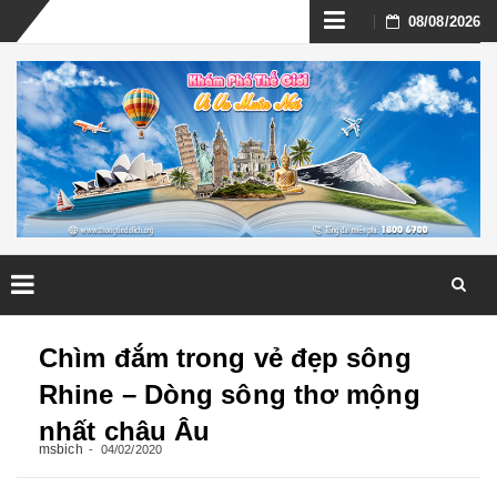
Skip
08/08/2026
to
content
Skip
to
Chìm đắm trong vẻ đẹp sông
content
Rhine – Dòng sông thơ mộng
nhất châu Âu
msbich
04/02/2020