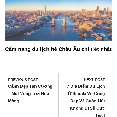
Cẩm nang du lịch hè Châu Âu chi tiết nhất
Điều
hướng
PREVIOUS POST
NEXT POST
bài
Previous
Next
Cảnh Đẹp Tân Cương
7 Địa Điểm Du Lịch
viết
Post:
Post:
– Một Vùng Trời Hoa
Ở Ibaraki Vô Cùng
Mộng
Đẹp Và Cuốn Hút
Không Đi Sẽ Cực
Tiếc!