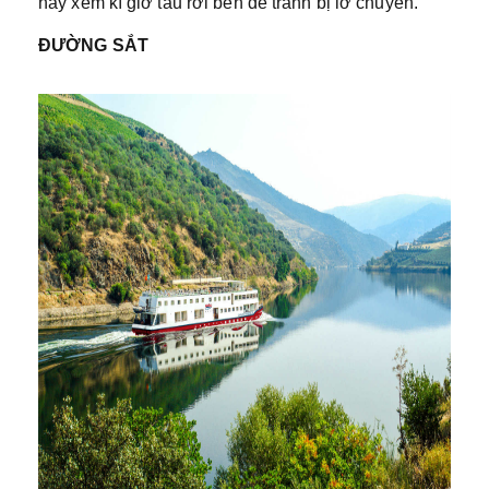
hãy xem kĩ giờ tàu rời bến để tránh bị lỡ chuyến.
ĐƯỜNG SẮT