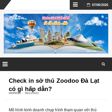
Skip
07/08/2026
to
content
Skip
to
Check in sở thú Zoodoo Đà Lạt
content
có gì hấp dẫn?
minhtran
06/12/2021
Mô hình kinh doanh chụp hình tham quan với thú