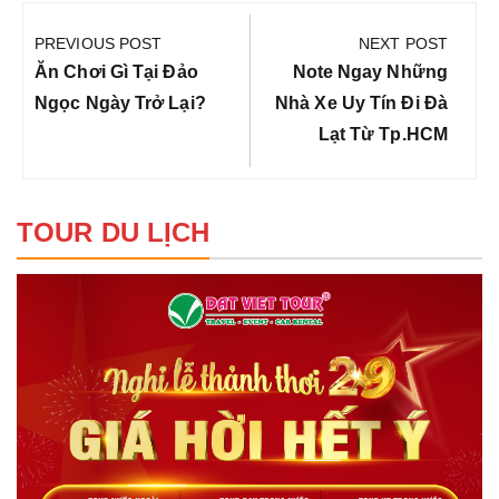
Điều
hướng
PREVIOUS POST
NEXT POST
bài
Previous
Next
Ăn Chơi Gì Tại Đảo
Note Ngay Những
viết
Post:
Post:
Ngọc Ngày Trở Lại?
Nhà Xe Uy Tín Đi Đà
Lạt Từ Tp.HCM
TOUR DU LỊCH