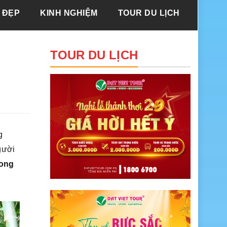
 ĐẸP
KINH NGHIỆM
TOUR DU LỊCH
TOUR DU LỊCH
g
gười
hong