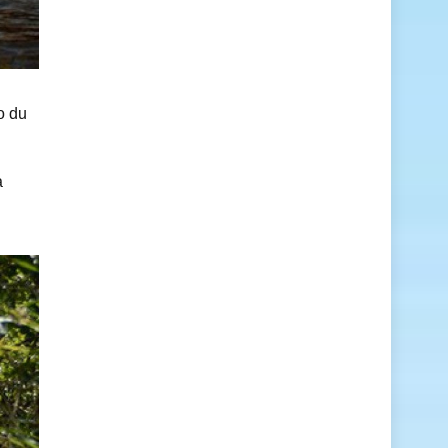
ho du
̀