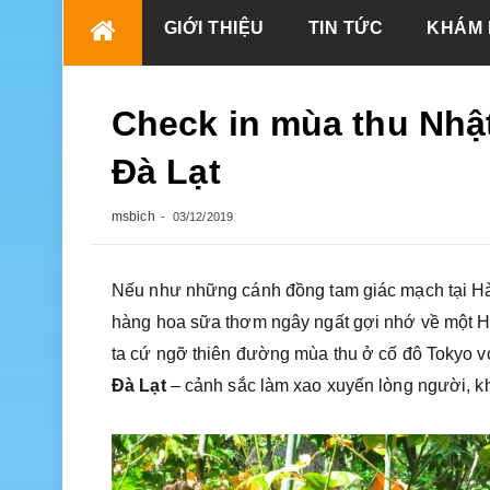
Skip
GIỚI THIỆU
TIN TỨC
KHÁM 
to
content
Check in mùa thu Nhậ
Đà Lạt
msbich
03/12/2019
Nếu như những cánh đồng tam giác mạch tại Hà
hàng hoa sữa thơm ngây ngất gợi nhớ về một Hà
ta cứ ngỡ thiên đường mùa thu ở cố đô Tokyo vớ
Đà Lạt
– cảnh sắc làm xao xuyến lòng người, kh