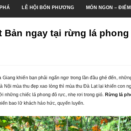
PHÁ
LỄ HỘI BỐN PHƯƠNG
MÓN NGON – ĐIỂM
t Bản ngay tại rừng lá phong
 Giang khiến bạn phải ngẩn ngơ trong lần đầu ghé đến, nhữn
 Nội mùa thu đẹp xao lòng thì mùa thu Đà Lạt lại khiến con n
i những chiếc lá phong đỏ rực, nhẹ rơi trong gió.
Rừng lá p
iến bao lữ khách háo hức, quyến luyến.